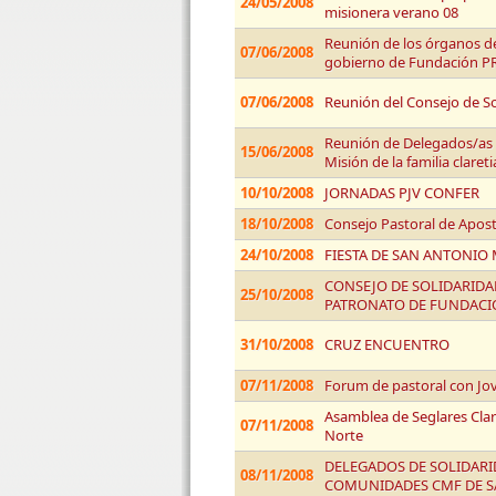
24/05/2008
misionera verano 08
Reunión de los órganos d
07/06/2008
gobierno de Fundación 
07/06/2008
Reunión del Consejo de So
Reunión de Delegados/as 
15/06/2008
Misión de la familia claret
10/10/2008
JORNADAS PJV CONFER
18/10/2008
Consejo Pastoral de Apos
24/10/2008
FIESTA DE SAN ANTONIO 
CONSEJO DE SOLIDARIDAD
25/10/2008
PATRONATO DE FUNDACI
31/10/2008
CRUZ ENCUENTRO
07/11/2008
Forum de pastoral con Jo
Asamblea de Seglares Clar
07/11/2008
Norte
DELEGADOS DE SOLIDARID
08/11/2008
COMUNIDADES CMF DE S