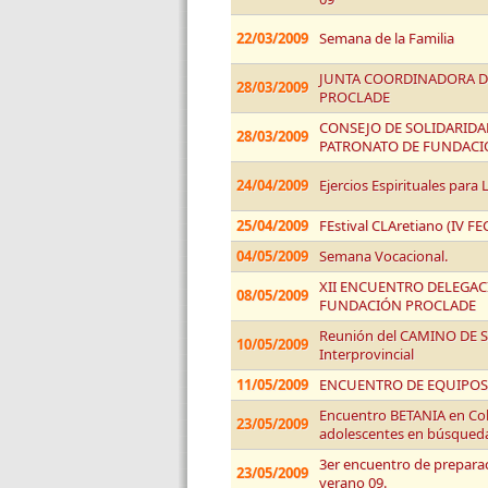
22/03/2009
Semana de la Familia
JUNTA COORDINADORA 
28/03/2009
PROCLADE
CONSEJO DE SOLIDARIDAD
28/03/2009
PATRONATO DE FUNDACI
24/04/2009
Ejercios Espirituales para 
25/04/2009
FEstival CLAretiano (IV FE
04/05/2009
Semana Vocacional.
XII ENCUENTRO DELEGAC
08/05/2009
FUNDACIÓN PROCLADE
Reunión del CAMINO DE 
10/05/2009
Interprovincial
11/05/2009
ENCUENTRO DE EQUIPOS 
Encuentro BETANIA en Co
23/05/2009
adolescentes en búsqued
3er encuentro de preparac
23/05/2009
verano 09.