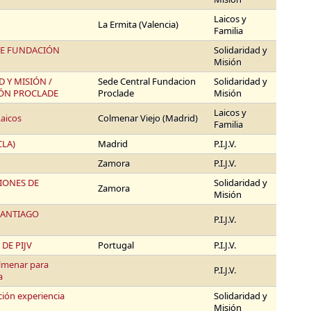
Laicos y
La Ermita (Valencia)
Familia
DE FUNDACIÓN
Solidaridad y
Misión
 Y MISIÓN /
Sede Central Fundacion
Solidaridad y
ÓN PROCLADE
Proclade
Misión
Laicos y
Laicos
Colmenar Viejo (Madrid)
Familia
CLA)
Madrid
P.I.J.V.
Zamora
P.I.J.V.
IONES DE
Solidaridad y
Zamora
Misión
SANTIAGO
P.I.J.V.
DE PIJV
Portugal
P.I.J.V.
lmenar para
P.I.J.V.
a
ión experiencia
Solidaridad y
Misión