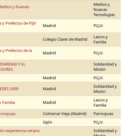
Medios y
Medios y Nuevas
Nuevas
Tecnologias
 y Prefectos de PIJV
Madrid
P.I.J.V.
Laicos y
Colegio Claret de Madrid
Familia
y Prefectos de la
Madrid
P.I.J.V.
DARIDAD Y EL
Solidaridad y
ESORES
Misión
Madrid
P.I.J.V.
Solidaridad y
EDES 2009
Madrid
Misión
Laicos y
y Familia
Madrid
Familia
arroquias
Colmenar Viejo (Madrid)
Parroquias
Gijón
P.I.J.V.
ión experiencia verano
Solidaridad y
Misión