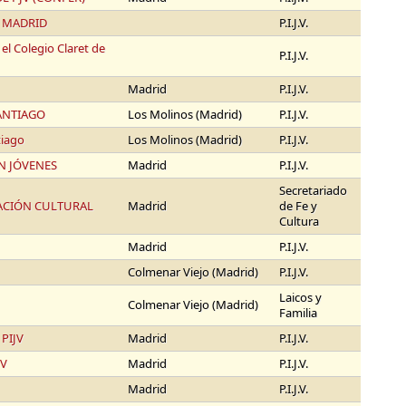
 MADRID
P.I.J.V.
 Colegio Claret de
P.I.J.V.
Madrid
P.I.J.V.
ANTIAGO
Los Molinos (Madrid)
P.I.J.V.
tiago
Los Molinos (Madrid)
P.I.J.V.
N JÓVENES
Madrid
P.I.J.V.
Secretariado
ZACIÓN CULTURAL
Madrid
de Fe y
Cultura
Madrid
P.I.J.V.
Colmenar Viejo (Madrid)
P.I.J.V.
Laicos y
Colmenar Viejo (Madrid)
Familia
PIJV
Madrid
P.I.J.V.
JV
Madrid
P.I.J.V.
Madrid
P.I.J.V.