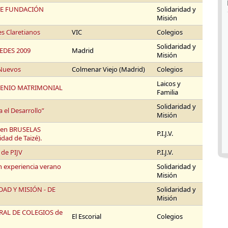
DE FUNDACIÓN
Solidaridad y
Misión
es Claretianos
VIC
Colegios
Solidaridad y
EDES 2009
Madrid
Misión
 Nuevos
Colmenar Viejo (Madrid)
Colegios
Laicos y
QUENIO MATRIMONIAL
Familia
Solidaridad y
 el Desarrollo”
Misión
en BRUSELAS
P.I.J.V.
dad de Taizé).
de PIJV
P.I.J.V.
n experiencia verano
Solidaridad y
Misión
AD Y MISIÓN - DE
Solidaridad y
Misión
RAL DE COLEGIOS de
El Escorial
Colegios