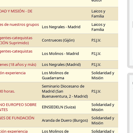
editor
AD Y MISIÓN - DE
Laicos y
Familia
es de nuestros grupos
Laicos y
Los Negrales - Madrid
Familia
gentes-catequistas
Contrueces (Gijón)
P.I.J.V.
NCIÓN Suprimido)
gentes-catequistas
Los Molinos - Madrid
P.I.J.V.
enes (18 años y más)
Los Negrales (Madrid)
P.I.J.V.
ón experiencia
Los Molinos de
Solidaridad y
Guadarrama
Misión
Seminario Diocesano de
0 horas.
Madrid (San
P.I.J.V.
Buenaventura, 2 - Madrid)
ANO EUROPEO SOBRE
Solidaridad y
EINSIEDELN (Suiza)
NTES
Misión
ES DE FUNDACIÓN
Solidaridad y
Aranda de Duero (Burgos)
Misión
ión experiencia
Los Molinos de
Solidaridad y