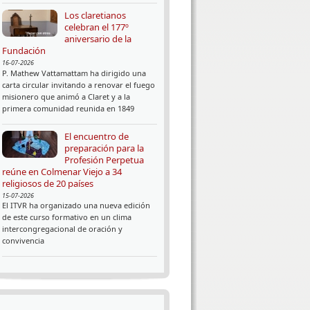
Los claretianos
celebran el 177º
aniversario de la
Fundación
16-07-2026
P. Mathew Vattamattam ha dirigido una
carta circular invitando a renovar el fuego
misionero que animó a Claret y a la
primera comunidad reunida en 1849
El encuentro de
preparación para la
Profesión Perpetua
reúne en Colmenar Viejo a 34
religiosos de 20 países
15-07-2026
El ITVR ha organizado una nueva edición
de este curso formativo en un clima
intercongregacional de oración y
convivencia