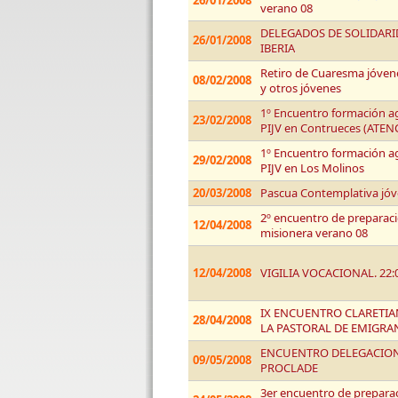
26/01/2008
verano 08
DELEGADOS DE SOLIDARID
26/01/2008
IBERIA
Retiro de Cuaresma jóven
08/02/2008
y otros jóvenes
1º Encuentro formación a
23/02/2008
PIJV en Contrueces (ATE
1º Encuentro formación a
29/02/2008
PIJV en Los Molinos
20/03/2008
Pascua Contemplativa jóv
2º encuentro de preparaci
12/04/2008
misionera verano 08
12/04/2008
VIGILIA VOCACIONAL. 22:0
IX ENCUENTRO CLARETI
28/04/2008
LA PASTORAL DE EMIGRA
ENCUENTRO DELEGACION
09/05/2008
PROCLADE
3er encuentro de preparac