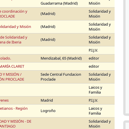
Guadarrama (Madrid)
Misión
e coordinación y
Solidaridad y
(Madrid)
PROCLADE
Misión
Solidaridad y
lidaridad y Misión
(Madrid)
Misión
de Solidaridad y
Solidaridad y
(Madrid)
iana de Iberia
Misión
P.I.J.V.
tolado.
Mendizabal, 65 (Madrid)
editor
MARÍA CLARET
editor
 Y MISIÓN /
Sede Central Fundacion
Solidaridad y
ÓN PROCLADE
Proclade
Misión
Laicos y
Familia
venes
Madrid
P.I.J.V.
etianos - Región
Laicos y
Logroño
Familia
AD Y MISIÓN - DE
Solidaridad y
ANTIAGO
Misión