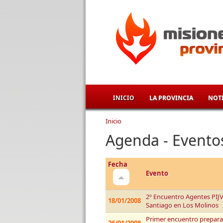
Pasar al contenido principal
INICIO
LA PROVINCIA
NOTI
Inicio
Se encuentra usted aqu
Agenda - Evento
Fecha
Evento
2º Encuentro Agentes PIJV
18/01/2008
Santiago en Los Molinos
Primer encuentro prepara