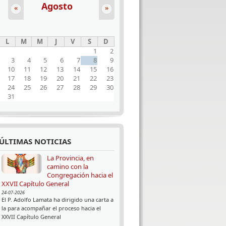
Agosto
«
»
L
M
M
J
V
S
D
1
2
3
4
5
6
7
8
9
10
11
12
13
14
15
16
17
18
19
20
21
22
23
24
25
26
27
28
29
30
31
ÚLTIMAS NOTICIAS
La Provincia, en
camino con la
Congregación hacia el
XXVII Capítulo General
24-07-2026
El P. Adolfo Lamata ha dirigido una carta a
la para acompañar el proceso hacia el
XXVII Capítulo General