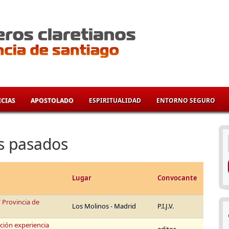
CIAS
APOSTOLADO
ESPIRITUALIDAD
ENTORNO SEGURO
í
s pasados
Lugar
Convocante
 Provincia de
Los Molinos - Madrid
P.I.J.V.
ción experiencia