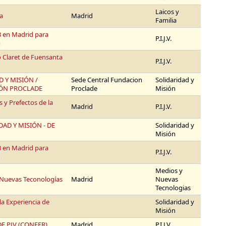
Laicos y
ia
Madrid
Familia
en Madrid para
P.I.J.V.
o
o Claret de Fuensanta
P.I.J.V.
 Y MISIÓN /
Sede Central Fundacion
Solidaridad y
ÓN PROCLADE
Proclade
Misión
y Prefectos de la
Madrid
P.I.J.V.
AD Y MISIÓN - DE
Solidaridad y
Misión
en Madrid para
P.I.J.V.
o
Medios y
 Nuevas Teconologías
Madrid
Nuevas
Tecnologias
la Experiencia de
Solidaridad y
Misión
E PJV (CONFER)
Madrid
P.I.J.V.