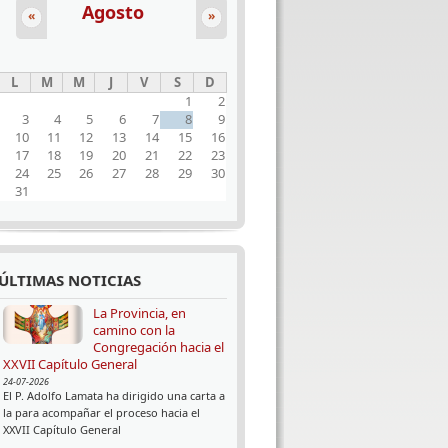
Agosto
«
»
L
M
M
J
V
S
D
1
2
3
4
5
6
7
8
9
10
11
12
13
14
15
16
17
18
19
20
21
22
23
24
25
26
27
28
29
30
31
ÚLTIMAS NOTICIAS
La Provincia, en
camino con la
Congregación hacia el
XXVII Capítulo General
24-07-2026
El P. Adolfo Lamata ha dirigido una carta a
la para acompañar el proceso hacia el
XXVII Capítulo General