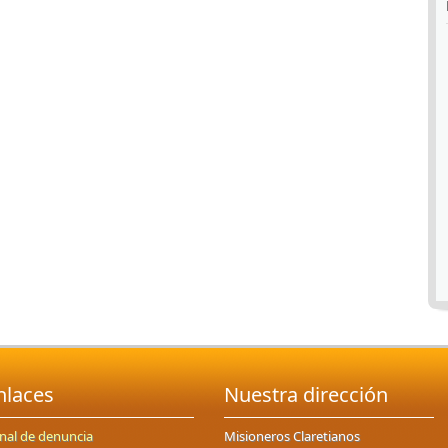
nlaces
Nuestra dirección
nal de denuncia
Misioneros Claretianos