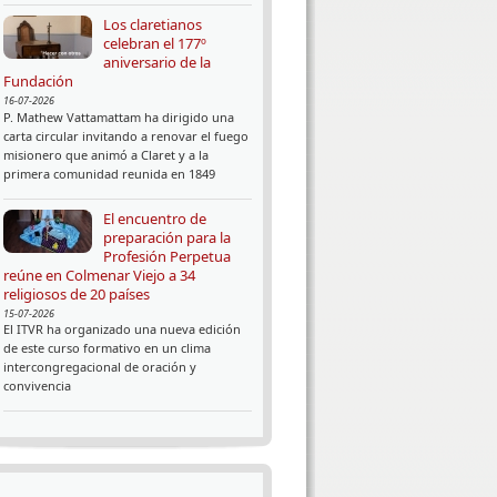
Los claretianos
celebran el 177º
aniversario de la
Fundación
16-07-2026
P. Mathew Vattamattam ha dirigido una
carta circular invitando a renovar el fuego
misionero que animó a Claret y a la
primera comunidad reunida en 1849
El encuentro de
preparación para la
Profesión Perpetua
reúne en Colmenar Viejo a 34
religiosos de 20 países
15-07-2026
El ITVR ha organizado una nueva edición
de este curso formativo en un clima
intercongregacional de oración y
convivencia