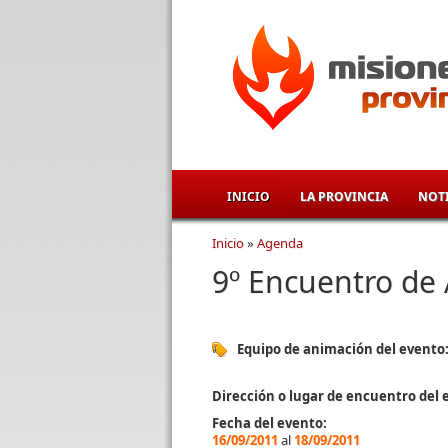
Pasar al contenido principal
INICIO
LA PROVINCIA
NOTI
Inicio
»
Agenda
Se encuentra usted aqu
9º Encuentro de 
Equipo de animación del evento
Dirección o lugar de encuentro del 
Fecha del evento:
16/09/2011
al
18/09/2011