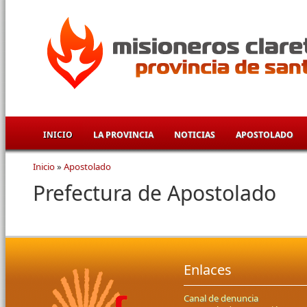
Pasar al contenido principal
INICIO
LA PROVINCIA
NOTICIAS
APOSTOLADO
Inicio
»
Apostolado
Se encuentra usted aquí
Prefectura de Apostolado
Enlaces
Canal de denuncia