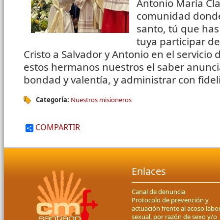
Antonio María Cla
comunidad donde 
santo, tú que has
tuya participar d
Cristo a Salvador y Antonio en el servicio 
estos hermanos nuestros el saber anunci
bondad y valentía, y administrar con fide
Categoría:
Nuestros misioneros
COMPARTIR
Enlaces
Canal de denuncia
Protocolo de prevención y
actuación frente al acoso labor
sexual, por razón de sexo y/o