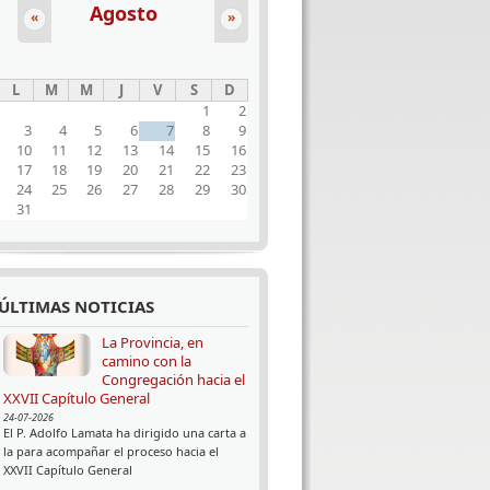
Agosto
«
»
L
M
M
J
V
S
D
1
2
3
4
5
6
7
8
9
10
11
12
13
14
15
16
17
18
19
20
21
22
23
24
25
26
27
28
29
30
31
ÚLTIMAS NOTICIAS
La Provincia, en
camino con la
Congregación hacia el
XXVII Capítulo General
24-07-2026
El P. Adolfo Lamata ha dirigido una carta a
la para acompañar el proceso hacia el
XXVII Capítulo General