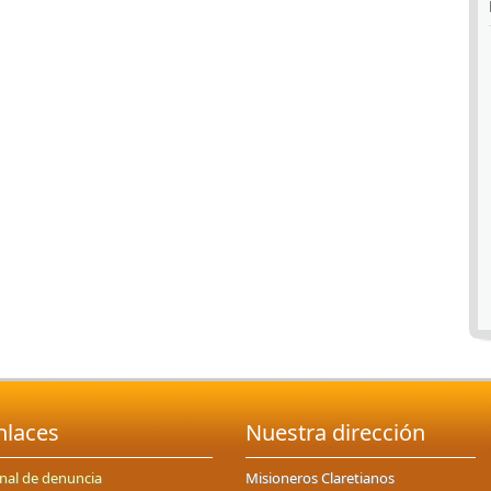
nlaces
Nuestra dirección
nal de denuncia
Misioneros Claretianos