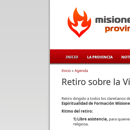
Pasar al contenido principal
INICIO
LA PROVINCIA
NOTI
Inicio
»
Agenda
Se encuentra usted aqu
Retiro sobre la 
Retiro dirigido a todos los claretianos d
Espiritualidad de Formación Misione
Ritmo del retiro:
1) Libre asistencia,
para quiene
religiosa.