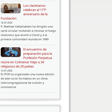
Los claretianos
celebran el 177º
aniversario de la
Fundación
16-07-2026
P. Mathew Vattamattam ha dirigido una
carta circular invitando a renovar el fuego
misionero que animó a Claret y a la
primera comunidad reunida en 1849
El encuentro de
preparación para la
Profesión Perpetua
reúne en Colmenar Viejo a 34
religiosos de 20 países
15-07-2026
El ITVR ha organizado una nueva edición
de este curso formativo en un clima
intercongregacional de oración y
convivencia