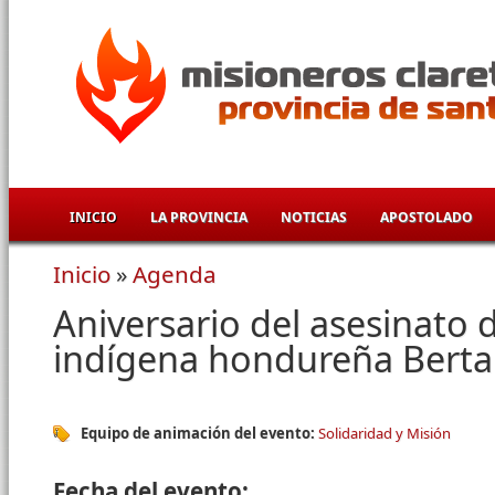
Pasar al contenido principal
INICIO
LA PROVINCIA
NOTICIAS
APOSTOLADO
Inicio
»
Agenda
Se encuentra usted aquí
Aniversario del asesinato d
indígena hondureña Berta
Equipo de animación del evento:
Solidaridad y Misión
Fecha del evento: