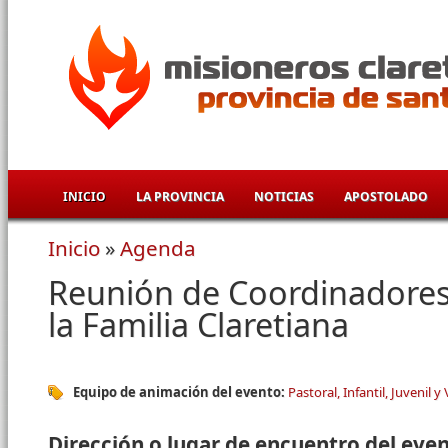
Pasar al contenido principal
INICIO
LA PROVINCIA
NOTICIAS
APOSTOLADO
Inicio
»
Agenda
Se encuentra usted aquí
Reunión de Coordinadores 
la Familia Claretiana
Equipo de animación del evento:
Pastoral, Infantil, Juvenil y
Dirección o lugar de encuentro del eve