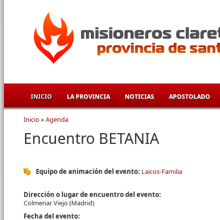
Pasar al contenido principal
INICIO
LA PROVINCIA
NOTICIAS
APOSTOLADO
Inicio
»
Agenda
Se encuentra usted aquí
Encuentro BETANIA
Equipo de animación del evento:
Laicos-Familia
Dirección o lugar de encuentro del evento:
Colmenar Viejo (Madrid)
Fecha del evento: