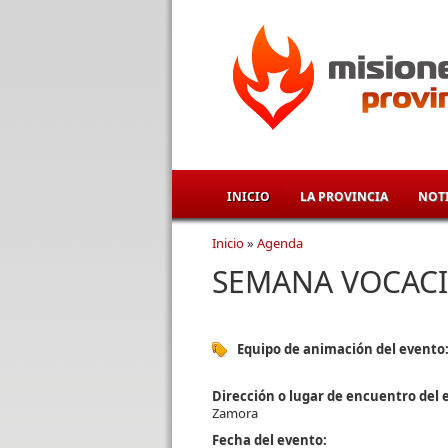
Pasar al contenido principal
INICIO
LA PROVINCIA
NOTI
Inicio
»
Agenda
Se encuentra usted aqu
SEMANA VOCAC
Equipo de animación del evento
Dirección o lugar de encuentro del 
Zamora
Fecha del evento: