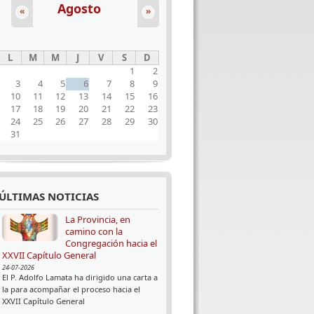
Agosto
«
»
L
M
M
J
V
S
D
1
2
3
4
5
6
7
8
9
10
11
12
13
14
15
16
17
18
19
20
21
22
23
24
25
26
27
28
29
30
31
ÚLTIMAS NOTICIAS
La Provincia, en
camino con la
Congregación hacia el
XXVII Capítulo General
24-07-2026
El P. Adolfo Lamata ha dirigido una carta a
la para acompañar el proceso hacia el
XXVII Capítulo General