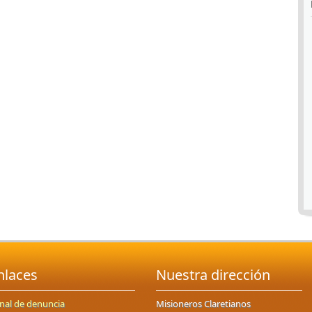
nlaces
Nuestra dirección
nal de denuncia
Misioneros Claretianos