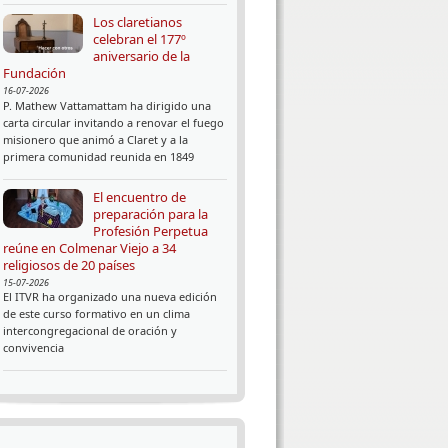
Los claretianos
celebran el 177º
aniversario de la
Fundación
16-07-2026
P. Mathew Vattamattam ha dirigido una
carta circular invitando a renovar el fuego
misionero que animó a Claret y a la
primera comunidad reunida en 1849
El encuentro de
preparación para la
Profesión Perpetua
reúne en Colmenar Viejo a 34
religiosos de 20 países
15-07-2026
El ITVR ha organizado una nueva edición
de este curso formativo en un clima
intercongregacional de oración y
convivencia