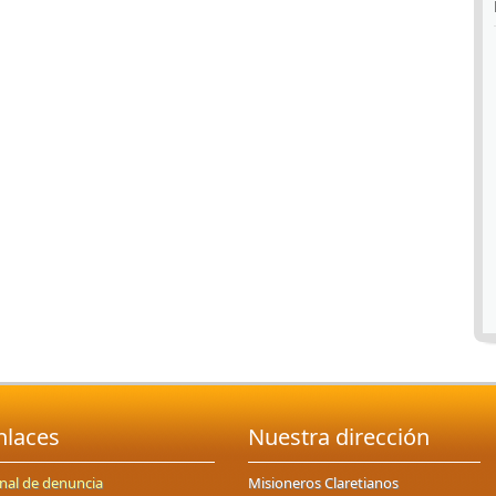
nlaces
Nuestra dirección
nal de denuncia
Misioneros Claretianos