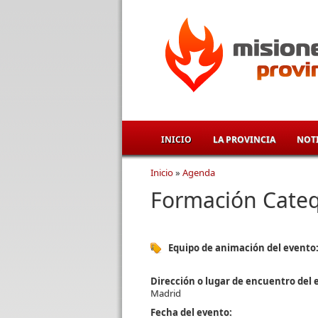
Pasar al contenido principal
INICIO
LA PROVINCIA
NOTI
Inicio
»
Agenda
Se encuentra usted aqu
Formación Cateq
Equipo de animación del evento
Dirección o lugar de encuentro del 
Madrid
Fecha del evento: