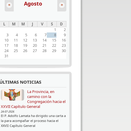
Agosto
«
»
L
M
M
J
V
S
D
1
2
3
4
5
6
7
8
9
10
11
12
13
14
15
16
17
18
19
20
21
22
23
24
25
26
27
28
29
30
31
ÚLTIMAS NOTICIAS
La Provincia, en
camino con la
Congregación hacia el
XXVII Capítulo General
24-07-2026
El P. Adolfo Lamata ha dirigido una carta a
la para acompañar el proceso hacia el
XXVII Capítulo General