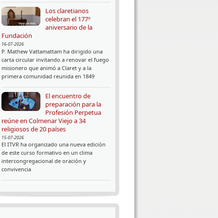
Los claretianos
celebran el 177º
aniversario de la
Fundación
16-07-2026
P. Mathew Vattamattam ha dirigido una
carta circular invitando a renovar el fuego
misionero que animó a Claret y a la
primera comunidad reunida en 1849
El encuentro de
preparación para la
Profesión Perpetua
reúne en Colmenar Viejo a 34
religiosos de 20 países
15-07-2026
El ITVR ha organizado una nueva edición
de este curso formativo en un clima
intercongregacional de oración y
convivencia