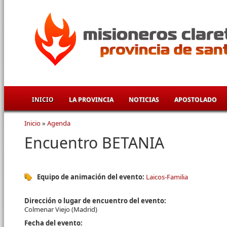
Pasar al contenido principal
INICIO
LA PROVINCIA
NOTICIAS
APOSTOLADO
Inicio
»
Agenda
Se encuentra usted aquí
Encuentro BETANIA
Equipo de animación del evento:
Laicos-Familia
Dirección o lugar de encuentro del evento:
Colmenar Viejo (Madrid)
Fecha del evento: