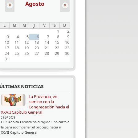
Agosto
«
»
L
M
M
J
V
S
D
1
2
3
4
5
6
7
8
9
10
11
12
13
14
15
16
17
18
19
20
21
22
23
24
25
26
27
28
29
30
31
ÚLTIMAS NOTICIAS
La Provincia, en
camino con la
Congregación hacia el
XXVII Capítulo General
24-07-2026
El P. Adolfo Lamata ha dirigido una carta a
la para acompañar el proceso hacia el
XXVII Capítulo General