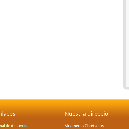
nlaces
Nuestra dirección
nal de denuncia
Misioneros Claretianos