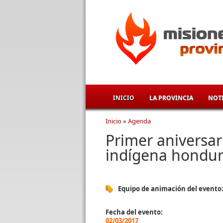
Pasar al contenido principal
INICIO
LA PROVINCIA
NOTI
Inicio
»
Agenda
Se encuentra usted aqu
Primer aniversari
indígena hondur
Equipo de animación del evento
Fecha del evento:
02/03/2017