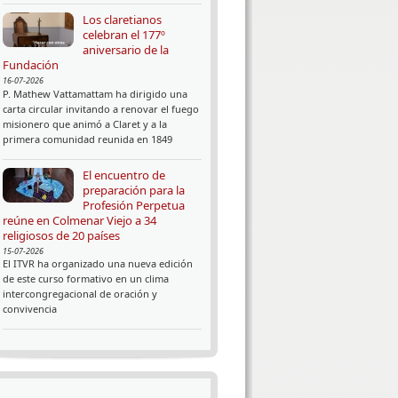
Los claretianos
celebran el 177º
aniversario de la
Fundación
16-07-2026
P. Mathew Vattamattam ha dirigido una
carta circular invitando a renovar el fuego
misionero que animó a Claret y a la
primera comunidad reunida en 1849
El encuentro de
preparación para la
Profesión Perpetua
reúne en Colmenar Viejo a 34
religiosos de 20 países
15-07-2026
El ITVR ha organizado una nueva edición
de este curso formativo en un clima
intercongregacional de oración y
convivencia