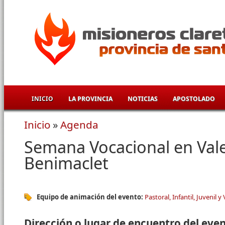
Pasar al contenido principal
INICIO
LA PROVINCIA
NOTICIAS
APOSTOLADO
Inicio
»
Agenda
Se encuentra usted aquí
Semana Vocacional en Vale
Benimaclet
Equipo de animación del evento:
Pastoral, Infantil, Juvenil y
Dirección o lugar de encuentro del eve