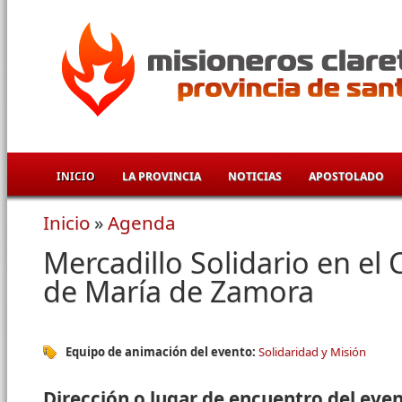
Pasar al contenido principal
INICIO
LA PROVINCIA
NOTICIAS
APOSTOLADO
Inicio
»
Agenda
Se encuentra usted aquí
Mercadillo Solidario en el
de María de Zamora
Equipo de animación del evento:
Solidaridad y Misión
Dirección o lugar de encuentro del eve