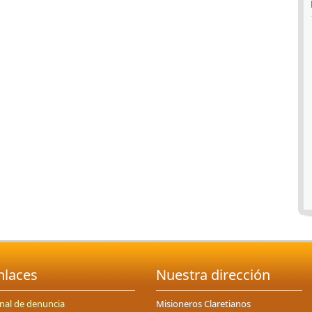
nlaces
Nuestra dirección
nal de denuncia
Misioneros Claretianos