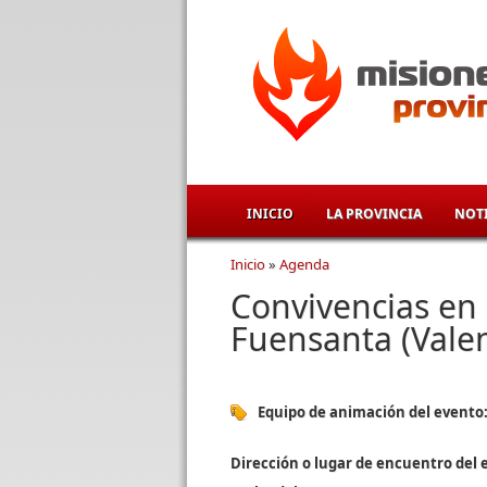
Pasar al contenido principal
INICIO
LA PROVINCIA
NOTI
Inicio
»
Agenda
Se encuentra usted aqu
Convivencias en 
Fuensanta (Valen
Equipo de animación del evento
Dirección o lugar de encuentro del 