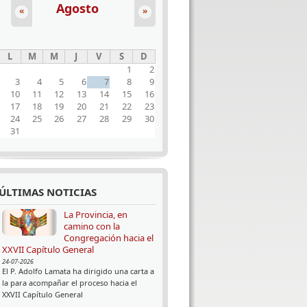
Agosto
«
»
L
M
M
J
V
S
D
1
2
3
4
5
6
7
8
9
10
11
12
13
14
15
16
17
18
19
20
21
22
23
24
25
26
27
28
29
30
31
ÚLTIMAS NOTICIAS
La Provincia, en
camino con la
Congregación hacia el
XXVII Capítulo General
24-07-2026
El P. Adolfo Lamata ha dirigido una carta a
la para acompañar el proceso hacia el
XXVII Capítulo General