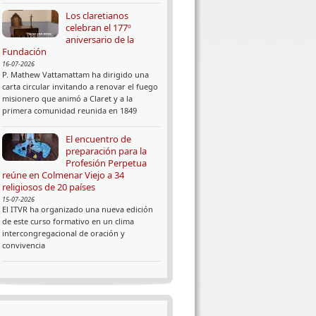
Los claretianos
celebran el 177º
aniversario de la
Fundación
16-07-2026
P. Mathew Vattamattam ha dirigido una
carta circular invitando a renovar el fuego
misionero que animó a Claret y a la
primera comunidad reunida en 1849
El encuentro de
preparación para la
Profesión Perpetua
reúne en Colmenar Viejo a 34
religiosos de 20 países
15-07-2026
El ITVR ha organizado una nueva edición
de este curso formativo en un clima
intercongregacional de oración y
convivencia