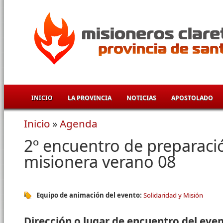
Pasar al contenido principal
INICIO
LA PROVINCIA
NOTICIAS
APOSTOLADO
Inicio
»
Agenda
Se encuentra usted aquí
2º encuentro de preparaci
misionera verano 08
Equipo de animación del evento:
Solidaridad y Misión
Dirección o lugar de encuentro del eve