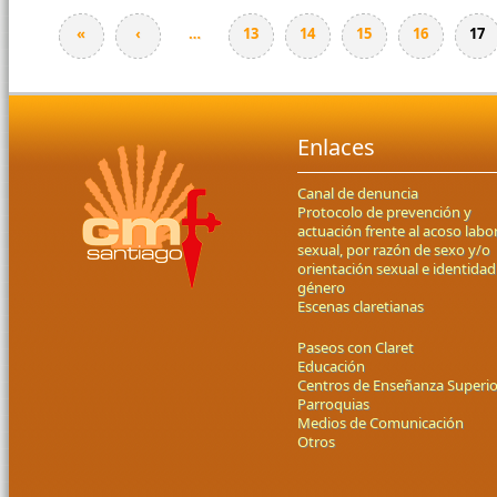
«
‹
…
13
14
15
16
17
Enlaces
Canal de denuncia
Protocolo de prevención y
actuación frente al acoso labor
sexual, por razón de sexo y/o
orientación sexual e identidad
género
Escenas claretianas
Paseos con Claret
Educación
Centros de Enseñanza Superio
Parroquias
Medios de Comunicación
Otros