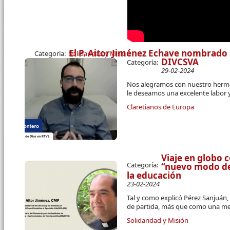
El P. Aitor Jiménez Echave nombrado 
Categoría:
Solidaridad y Misión
DIVCSVA
Categoría:
29-02-2024
Nos alegramos con nuestro herman
le deseamos una excelente labor 
Claretianos de Europa
Viaje en globo 
Categoría:
“nuevo modo de 
la educación
23-02-2024
Tal y como explicó Pérez Sanjuán
de partida, más que como una m
Solidaridad y Misión