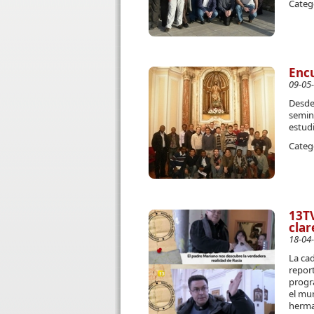
Categ
Encu
09-05
Desde 
semina
estudi
Categ
13TV
clar
18-04
La ca
report
progr
el mun
herma