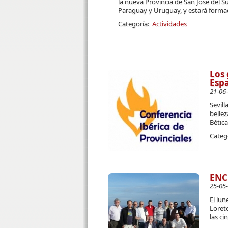
la nueva Provincia de San José del S
Paraguay y Uruguay, y estará forma
Categoría:
Actividades
Los 
Espa
21-06
Sevill
bellez
Bética
Categ
ENC
25-05
El lu
Loreto
las ci