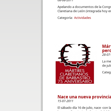
08-08-2011
Apelando a documentos de la Congreg
Claretiana de León (integrada hoy e
Categoría:
Actividades
Márt
per
28-07
La mem
de jul
Categ
Nace una nueva provincia
15-07-2011
El sábado día 16 de julio, nace -con