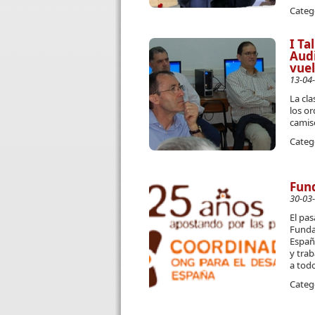
Categ
I Ta
Audi
vuel
13-04
La cla
los o
camise
Categ
Fun
30-03
El pa
Funda
Españ
y trab
a todo
Categ