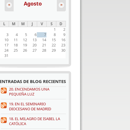
Agosto
«
»
L
M
M
J
V
S
D
1
2
3
4
5
6
7
8
9
10
11
12
13
14
15
16
17
18
19
20
21
22
23
24
25
26
27
28
29
30
31
ENTRADAS DE BLOG RECIENTES
20. ENCENDAMOS UNA
PEQUEÑA LUZ
19. EN EL SEMINARIO
DIOCESANO DE MADRID
18. EL MILAGRO DE ISABEL LA
CATÓLICA