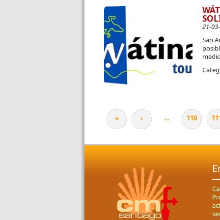
WÁT
SOL
21-03
San A
posibl
medio
Categ
«
‹
…
110
11
Páginas
E
Ca
Pr
ac
se