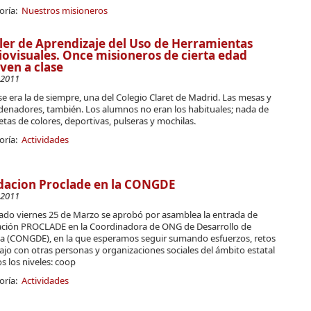
oría:
Nuestros misioneros
ller de Aprendizaje del Uso de Herramientas
ovisuales. Once misioneros de cierta edad
ven a clase
-2011
se era la de siempre, una del Colegio Claret de Madrid. Las mesas y
rdenadores, también. Los alumnos no eran los habituales; nada de
tas de colores, deportivas, pulseras y mochilas.
oría:
Actividades
dacion Proclade en la CONGDE
-2011
sado viernes 25 de Marzo se aprobó por asamblea la entrada de
ción PROCLADE en la Coordinadora de ONG de Desarrollo de
a (CONGDE), en la que esperamos seguir sumando esfuerzos, retos
ajo con otras personas y organizaciones sociales del ámbito estatal
s los niveles: coop
oría:
Actividades