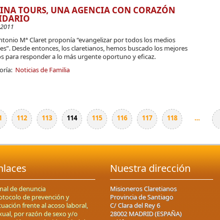
INA TOURS, UNA AGENCIA CON CORAZÓN
IDARIO
-2011
ntonio Mª Claret proponía “evangelizar por todos los medios
es”. Desde entonces, los claretianos, hemos buscado los mejores
s para responder a lo más urgente oportuno y eficaz.
oría:
Noticias de Familia
1
112
113
114
115
116
117
118
…
nlaces
Nuestra dirección
nal de denuncia
Misioneros Claretianos
otocolo de prevención y
Provincia de Santiago
tuación frente al acoso laboral,
C/ Clara del Rey 6
xual, por razón de sexo y/o
28002 MADRID (ESPAÑA)