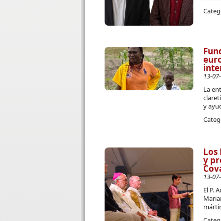
Categ
Fund
euro
inte
13-07
La en
claret
y ayu
Categ
Los 
y pr
Cov
13-07
El P. 
Marian
mártir
Categ