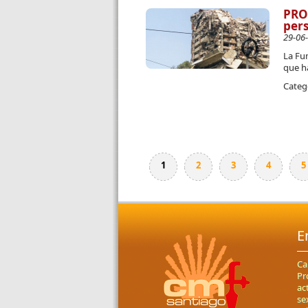
PRO
pers
29-06
La Fu
que h
Categ
1
2
3
4
5
Páginas
E
Ca
Pr
ac
se