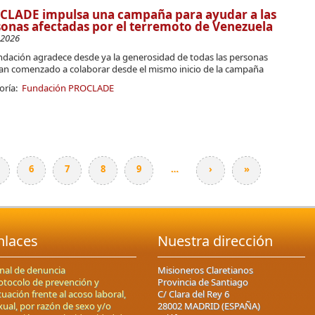
CLADE impulsa una campaña para ayudar a las
onas afectadas por el terremoto de Venezuela
-2026
ndación agradece desde ya la generosidad de todas las personas
an comenzado a colaborar desde el mismo inicio de la campaña
oría:
Fundación PROCLADE
6
7
8
9
…
›
»
nlaces
Nuestra dirección
nal de denuncia
Misioneros Claretianos
otocolo de prevención y
Provincia de Santiago
tuación frente al acoso laboral,
C/ Clara del Rey 6
xual, por razón de sexo y/o
28002 MADRID (ESPAÑA)