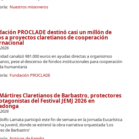
oría:
Nuestros misioneros
ación PROCLADE destinó casi un millón de
s a proyectos claretianos de cooperación
rnacional
-2026
tidad canalizó 981.000 euros en ayudas directas a organismos
ianos, pese al descenso de fondos institucionales para cooperación
da humanitaria
oría:
Fundación PROCLADE
Mártires Claretianos de Barbastro, protectores
otagonistas del Festival JEMJ 2026 en
adonga
-2026
Adolfo Lamata participó este fin de semana en la Jornada Eucarística
a Juvenil, donde se estrenó la obra narrativa orquestada ‘Los
es de Barbastro’
oría:
Noticias de Familia