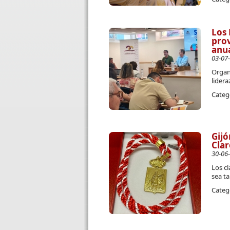
Los 
prov
anu
03-07
Organi
lidera
Categ
Gijó
Clar
30-06
Los cl
sea ta
Categ