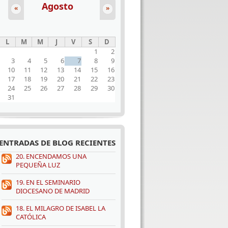
Agosto
«
»
L
M
M
J
V
S
D
1
2
3
4
5
6
7
8
9
10
11
12
13
14
15
16
17
18
19
20
21
22
23
24
25
26
27
28
29
30
31
ENTRADAS DE BLOG RECIENTES
20. ENCENDAMOS UNA
PEQUEÑA LUZ
19. EN EL SEMINARIO
DIOCESANO DE MADRID
18. EL MILAGRO DE ISABEL LA
CATÓLICA