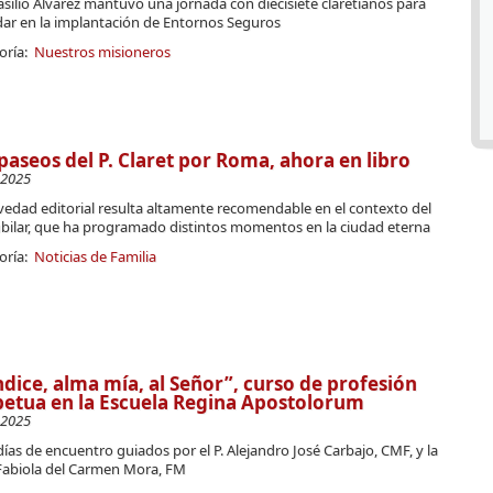
Basilio Álvarez mantuvo una jornada con diecisiete claretianos para
ar en la implantación de Entornos Seguros
oría:
Nuestros misioneros
paseos del P. Claret por Roma, ahora en libro
-2025
vedad editorial resulta altamente recomendable en el contexto del
ubilar, que ha programado distintos momentos en la ciudad eterna
oría:
Noticias de Familia
dice, alma mía, al Señor”, curso de profesión
etua en la Escuela Regina Apostolorum
-2025
días de encuentro guiados por el P. Alejandro José Carbajo, CMF, y la
Fabiola del Carmen Mora, FM