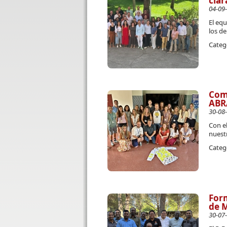
clar
04-09
El eq
los de
Categ
Com
ABR
30-08
Con el
nuest
Categ
Form
de M
30-07