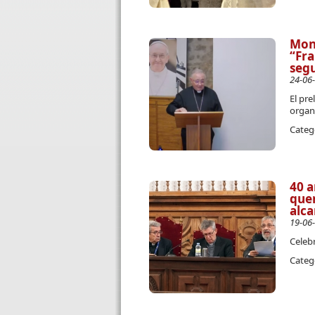
Mons
“Fra
segu
24-06
El pre
organ
Categ
40 a
quer
alca
19-06
Celebr
Categ