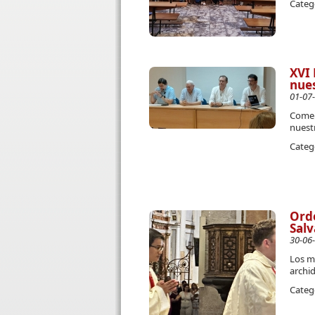
Categ
XVI 
nues
01-07
Comen
nuest
Categ
Orde
Salv
30-06
Los m
archi
Categ