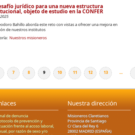
esafío jurídico para una nueva estructura
itucional, objeto de estudio en la CONFER
-2025
Teodoro Bahillo aborda este reto con vistas a ofrecer una mejora en
ión de nuestros institutos
oría:
Nuestros misioneros
7
8
9
10
11
12
13
…
nlaces
Nuestra dirección
nal de denuncia
Misioneros Claretianos
otocolo de prevención y
Provincia de Santiago
tuación frente al acoso laboral,
C/ Clara del Rey 6
xual, por razón de sexo y/o
28002 MADRID (ESPAÑA)