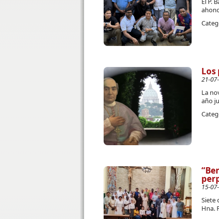
El P. 
ahond
Categ
Los 
21-07
La no
año j
Categ
“Ben
perp
15-07
Siete 
Hna. 