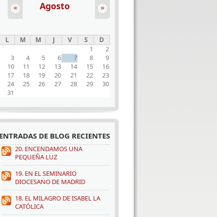
Agosto
«
»
L
M
M
J
V
S
D
1
2
3
4
5
6
7
8
9
10
11
12
13
14
15
16
17
18
19
20
21
22
23
24
25
26
27
28
29
30
31
ENTRADAS DE BLOG RECIENTES
20. ENCENDAMOS UNA
PEQUEÑA LUZ
19. EN EL SEMINARIO
DIOCESANO DE MADRID
18. EL MILAGRO DE ISABEL LA
CATÓLICA