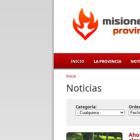
Pasar al contenido principal
INICIO
LA PROVINCIA
NOTI
Inicio
Se encuentra usted aqu
Noticias
Categoría:
Orde
Aho