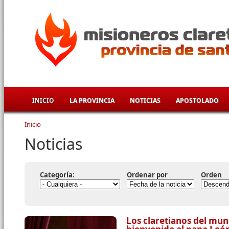
Pasar al contenido principal
INICIO
LA PROVINCIA
NOTICIAS
APOSTOLADO
Inicio
Se encuentra usted aquí
Noticias
Categoría:
Ordenar por
Orden
Los claretianos del mun