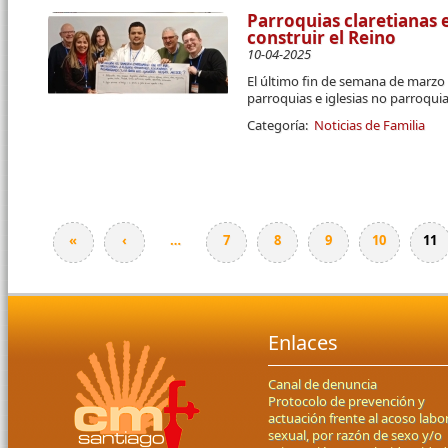
Parroquias claretianas
construir el Reino
10-04-2025
El último fin de semana de marzo 
parroquias e iglesias no parroqui
Categoría:
Noticias de Familia
«
‹
…
7
8
9
10
11
Páginas
Enlaces
Canal de denuncia
Protocolo de prevención y
actuación frente al acoso labor
sexual, por razón de sexo y/o