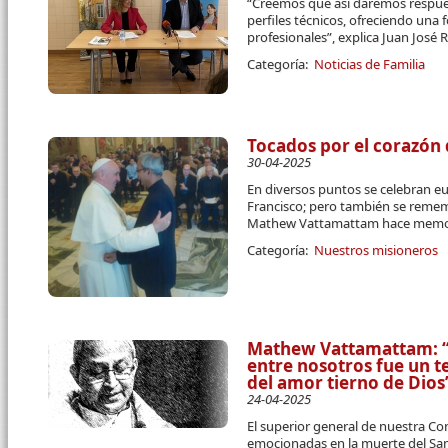
“Creemos que así daremos respue
perfiles técnicos, ofreciendo una 
profesionales”, explica Juan José R
Categoría:
Noticias de Familia
Tocados por el corazón 
30-04-2025
En diversos puntos se celebran eu
Francisco; pero también se remem
Mathew Vattamattam hace memori
Categoría:
Nuestros misioneros
Mathew Vattamattam: “E
entre nosotros fue un t
del amor tierno de Dios
24-04-2025
El superior general de nuestra C
emocionadas en la muerte del Sa