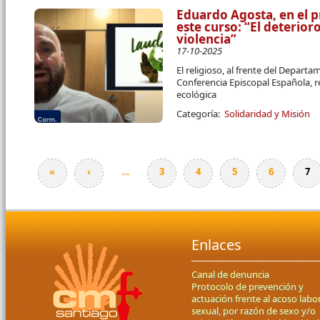
Eduardo Agosta, en el p
este curso: “El deterio
violencia”
17-10-2025
El religioso, al frente del Departa
Conferencia Episcopal Española, r
ecológica
Categoría:
Solidaridad y Misión
«
‹
…
3
4
5
6
7
Páginas
Enlaces
Canal de denuncia
Protocolo de prevención y
actuación frente al acoso labor
sexual, por razón de sexo y/o