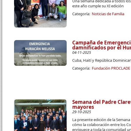
Una semana dedicada a todos los c
este año cumple su XI edición
Categoría:
Noticias de Familia
Campaña de Emergencia 
damnificados por el Hu
04-11-2025
Cuba, Haití y República Dominican
Categoría:
Fundación PROCLADE
Semana del Padre Claret
mayores
29-10-2025
La presente edición de la Semana 
cómo la colaboración entre los Co
enriquece a toda la comunidad uni