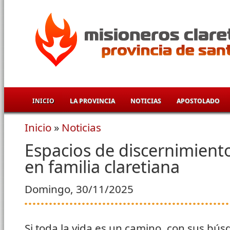
Pasar al contenido principal
INICIO
LA PROVINCIA
NOTICIAS
APOSTOLADO
Inicio
»
Noticias
Se encuentra usted aquí
Espacios de discernimiento
en familia claretiana
Domingo, 30/11/2025
Si toda la vida es un camino, con sus bús