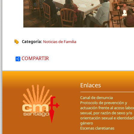
Categoría:
Noticias de Familia
COMPARTIR
Enlaces
Canal de denuncia
Protocolo de prevención y
actuación frente al acoso labor
sexual, por razón de sexo y/o
orientación sexual e identidad
género
Escenas claretianas