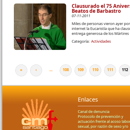
Clausurado el 75 Anivers
Beatos de Barbastro
07-11-2011
Miles de personas vieron ayer por
internet la Eucaristía que ha cla
entrega generosa de los Mártires 
Categoría:
Actividades
«
‹
…
108
109
110
111
112
Páginas
Enlaces
Canal de denuncia
Protocolo de prevención y
actuación frente al acoso labor
sexual, por razón de sexo y/o