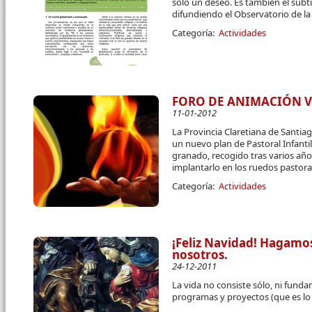
sólo un deseo. Es también el subtí
difundiendo el Observatorio de l
Categoría:
Actividades
FORO DE ANIMACIÓN 
11-01-2012
La Provincia Claretiana de Santi
un nuevo plan de Pastoral Infantil,
granado, recogido tras varios año
implantarlo en los ruedos pastora
Categoría:
Actividades
¡Feliz Navidad! Hagamos
nosotros.
24-12-2011
La vida no consiste sólo, ni fund
programas y proyectos (que es lo 