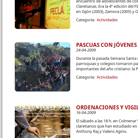
encuentro de adolescentes de cole
Claretianas. Era la 4ª edición del
en Gijón (2003), Zamora (2005) y O
Categoría:
Actividades
PASCUAS CON JÓVENES
24-04-2009
Durante la pasada Semana Santa
parroquias y colegios tomaron pa
importantes del año cristiano: la 
Categoría:
Actividades
ORDENACIONES Y VIGI
16-04-2009
El sábado a las 18 h. en Colmenar
claretianos que han estudiado en
Anthony Raj y Valens Agino.