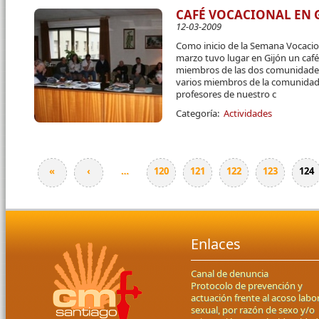
CAFÉ VOCACIONAL EN 
12-03-2009
Como inicio de la Semana Vocacio
marzo tuvo lugar en Gijón un café
miembros de las dos comunidades 
varios miembros de la comunidad 
profesores de nuestro c
Categoría:
Actividades
«
‹
…
120
121
122
123
124
Páginas
Enlaces
Canal de denuncia
Protocolo de prevención y
actuación frente al acoso labor
sexual, por razón de sexo y/o