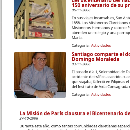
del bicentenario del nac
150 aniversario de su p
06-11-2008
En sus viajes incansables, San An
1858. Los Misioneros Claretianos 
Misioneros Hermanos y catorce Pre
atienden un colegio y una parro
María.
Categoría:
Actividades
Santiago comparte el do
Domingo Moraleda
03-11-2008
El pasado día 1, Solemnidad de T
accidente de tráfico acaecido cu
que viajaba, falleció en Filipinas
del Instituto de Vida Consagrada d
Categoría:
Actividades
La Misión de París clausura el Bicentenario del
27-10-2008
Durante este año, como tantas comunidades claretianas esparcid