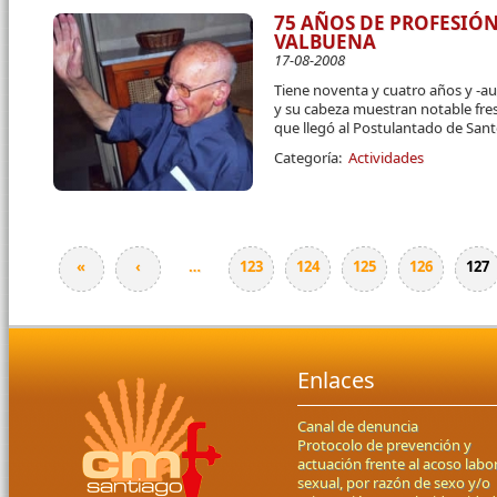
75 AÑOS DE PROFESIÓN
VALBUENA
17-08-2008
Tiene noventa y cuatro años y -a
y su cabeza muestran notable fre
que llegó al Postulantado de San
Categoría:
Actividades
«
‹
…
123
124
125
126
127
Páginas
Enlaces
Canal de denuncia
Protocolo de prevención y
actuación frente al acoso labor
sexual, por razón de sexo y/o