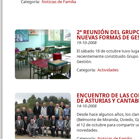
Categoría:
Noticias de Familia
2ª REUNIÓN DEL GRUP
NUEVAS FORMAS DE GE
19-10-2008
El sábado 18 de octubre tuvo luga
recientemente constituido Grupo
Gestión.
Categoría:
Actividades
ENCUENTRO DE LAS C
DE ASTURIAS Y CANTAB
14-10-2008
Desde hace algunos años, los cla
(Belmonte de Miranda, Oviedo, Gij
el 12 de octubre para compartir u
novedades.
Categoría:
Noticias de Familia