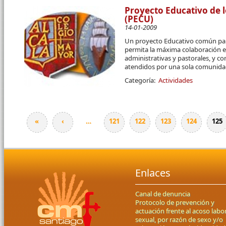
Proyecto Educativo de l
(PECU)
14-01-2009
Un proyecto Educativo común par
permita la máxima colaboración en 
administrativas y pastorales, y c
atendidos por una sola comunidad
Categoría:
Actividades
«
‹
…
121
122
123
124
125
Páginas
Enlaces
Canal de denuncia
Protocolo de prevención y
actuación frente al acoso labor
sexual, por razón de sexo y/o