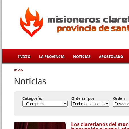
Pasar al contenido principal
INICIO
LA PROVINCIA
NOTICIAS
APOSTOLADO
Inicio
Se encuentra usted aquí
Noticias
Categoría:
Ordenar por
Orden
Los claretianos del mun