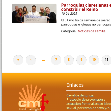
Parroquias claretianas
construir el Reino
10-04-2025
El último fin de semana de marzo 
parroquias e iglesias no parroqui
Categoría:
Noticias de Familia
«
‹
…
7
8
9
10
11
Páginas
Enlaces
Canal de denuncia
Protocolo de prevención y
actuación frente al acoso labor
sexual, por razón de sexo y/o