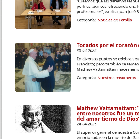
“Creemos que así daremos respue
perfiles técnicos, ofreciendo una 
profesionales”, explica Juan José R
Categoría:
Noticias de Familia
Tocados por el corazón 
30-04-2025
En diversos puntos se celebran eu
Francisco; pero también se remem
Mathew Vattamattam hace memori
Categoría:
Nuestros misioneros
Mathew Vattamattam: “E
entre nosotros fue un t
del amor tierno de Dios
24-04-2025
El superior general de nuestra C
emocionadas en la muerte del Sa