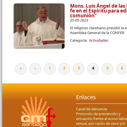
Mons. Luis Ángel de la
fe en el Espíritu para edi
comunión”
25-05-2023
El religioso claretiano presidió la 
Asamblea General de la CONFER
Categoría:
Actividades
«
‹
1
2
3
4
5
6
Páginas
Enlaces
Canal de denuncia
Protocolo de prevención y
actuación frente al acoso labor
sexual, por razón de sexo y/o