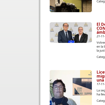
Categ
El D
CONF
ámbi
21-11
Volve
en la 
la just
Categ
Lice
migr
una
17-11
La se
ha lle
Categ