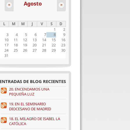
Agosto
«
»
L
M
M
J
V
S
D
1
2
3
4
5
6
7
8
9
10
11
12
13
14
15
16
17
18
19
20
21
22
23
24
25
26
27
28
29
30
31
ENTRADAS DE BLOG RECIENTES
20. ENCENDAMOS UNA
PEQUEÑA LUZ
19. EN EL SEMINARIO
DIOCESANO DE MADRID
18. EL MILAGRO DE ISABEL LA
CATÓLICA