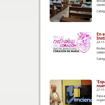
encue
clare
Categ
En e
Inst
23-11
Rodea
celebr
Categ
‘Esp
nuev
21-11
Para e
organ