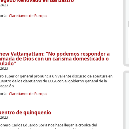
Legado Renovado en Barbastro
-2023
oría:
Claretianos de Europa
hew Vattamattam: “No podemos responder a
lamada de Dios con un carisma domesticado o
aulado”
-2023
ro superior general pronuncia un valiente discurso de apertura en
uentro de los claretianos de ECLA con el gobierno general de la
egación
oría:
Claretianos de Europa
uentro de quinquenio
-2023
ionero Carlos Eduardo Soria nos hace llegar la crónica del