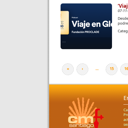
‘Via
07-11
Desde 
podre
Categ
«
‹
…
15
1
Páginas
E
Ca
Pr
ac
se