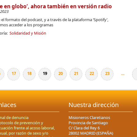
je en globo’, ahora también en versión radio
-2023
el formato del podcast, y a través de la plataforma ‘Spotify’,
mos acceder a los programas
oría:
Solidaridad y Misión
6
17
18
19
20
21
22
23
…
nlaces
Nuestra dirección
nal de denuncia
Misioneros Claretianos
otocolo de prevención y
Provincia de Santiago
tuación frente al acoso laboral,
C/ Clara del Rey 6
xual, por razón de sexo y/o
28002 MADRID (ESPAÑA)