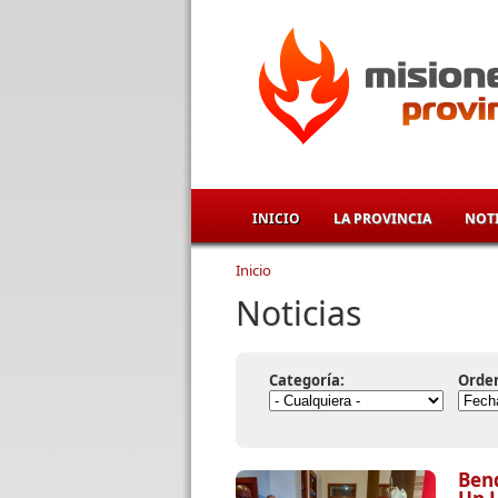
Pasar al contenido principal
INICIO
LA PROVINCIA
NOTI
Inicio
Se encuentra usted aqu
Noticias
Categoría:
Orde
Bend