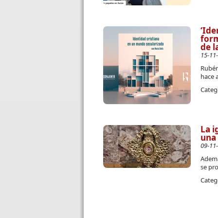
‘Ide
form
de l
15-11
Rubén 
hace a
Categ
La i
una 
09-11
Ademá
se pro
Categ