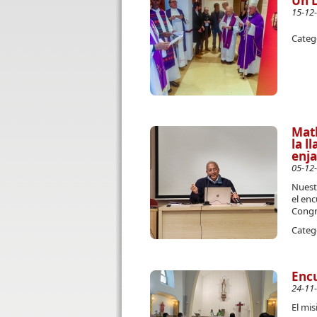
Un 
15-12
Categ
Mat
la l
enj
05-12
Nuest
el enc
Congr
Categ
Enc
24-11
El mis