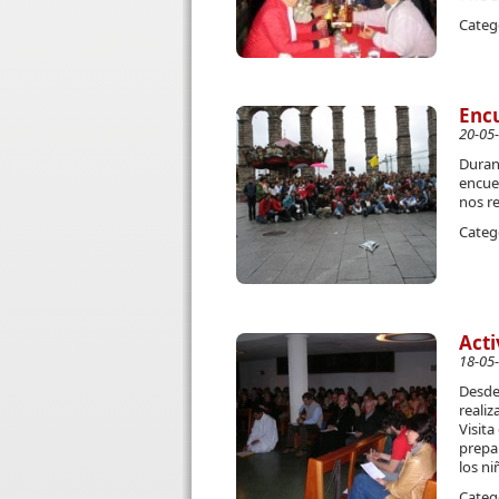
Categ
Encu
20-05
Durant
encue
nos re
Categ
Acti
18-05
Desde
realiz
Visita
prepar
los ni
Categ