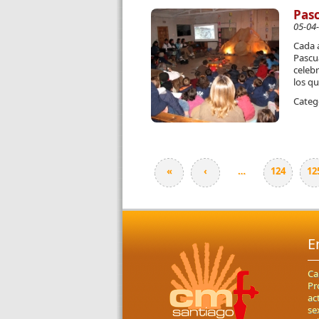
Pasc
05-04
Cada 
Pascu
celebr
los qu
Categ
«
‹
…
124
12
Páginas
E
Ca
Pr
ac
se