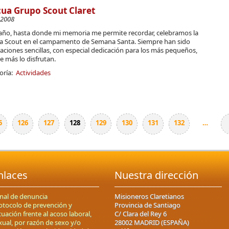
ua Grupo Scout Claret
-2008
año, hasta donde mi memoria me permite recordar, celebramos la
a Scout en el campamento de Semana Santa. Siempre han sido
aciones sencillas, con especial dedicación para los más pequeños,
e más lo disfrutan.
oría:
Actividades
5
126
127
128
129
130
131
132
…
nlaces
Nuestra dirección
nal de denuncia
Misioneros Claretianos
otocolo de prevención y
Provincia de Santiago
tuación frente al acoso laboral,
C/ Clara del Rey 6
xual, por razón de sexo y/o
28002 MADRID (ESPAÑA)