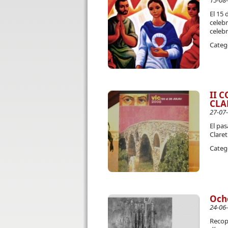
15-08
El 15 
celebr
celebr
Categ
II 
CLA
27-07
El pa
Claret
Categ
Och
24-06
Recop