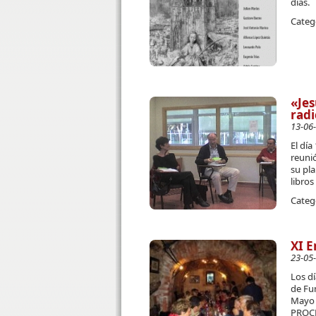
días.
Categ
«Jes
radi
13-06
El día
reunió
su pla
libros
Categ
XI E
23-05
Los dí
de Fu
Mayo 
PROCL