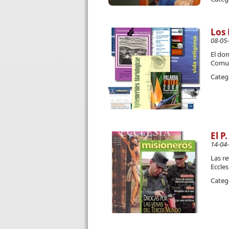
Los 
08-05
El dom
Comun
Categ
El P
14-04
Las re
Eccles
Categ