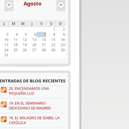
Agosto
«
»
L
M
M
J
V
S
D
1
2
3
4
5
6
7
8
9
10
11
12
13
14
15
16
17
18
19
20
21
22
23
24
25
26
27
28
29
30
31
ENTRADAS DE BLOG RECIENTES
20. ENCENDAMOS UNA
PEQUEÑA LUZ
19. EN EL SEMINARIO
DIOCESANO DE MADRID
18. EL MILAGRO DE ISABEL LA
CATÓLICA