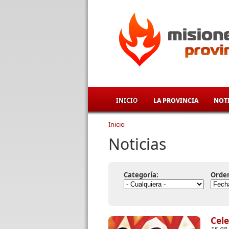
Pasar al contenido principal
INICIO
LA PROVINCIA
NOTI
Inicio
Se encuentra usted aqu
Noticias
Categoría:
Orde
Cele