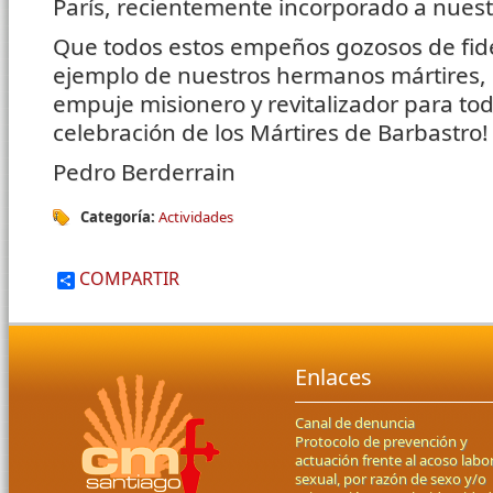
París, recientemente incorporado a nuest
Que todos estos empeños gozosos de fide
ejemplo de nuestros hermanos mártires, 
empuje misionero y revitalizador para tod
celebración de los Mártires de Barbastro!
Pedro Berderrain
Categoría:
Actividades
COMPARTIR
Enlaces
Canal de denuncia
Protocolo de prevención y
actuación frente al acoso labor
sexual, por razón de sexo y/o