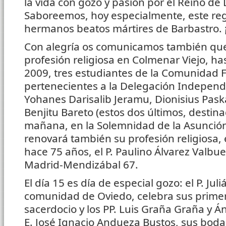
la vida con gozo y pasión por el Reino de D
Saboreemos, hoy especialmente, este reg
hermanos beatos mártires de Barbastro. ¡
Con alegría os comunicamos también qu
profesión religiosa en Colmenar Viejo, ha
2009, tres estudiantes de la Comunidad F
pertenecientes a la Delegación Independ
Yohanes Darisalib Jeramu, Dionisius Pas
Benjitu Bareto (estos dos últimos, destin
mañana, en la Solemnidad de la Asunció
renovará también su profesión religiosa,
hace 75 años, el P. Paulino Álvarez Valb
Madrid-Mendizábal 67.
El día 15 es día de especial gozo: el P. Juli
comunidad de Oviedo, celebra sus prime
sacerdocio y los PP. Luis Graña Graña y Án
E. José Ignacio Andueza Bustos, sus boda