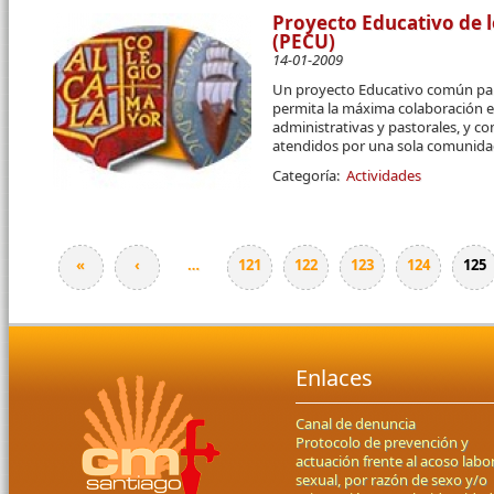
Proyecto Educativo de l
(PECU)
14-01-2009
Un proyecto Educativo común par
permita la máxima colaboración en 
administrativas y pastorales, y c
atendidos por una sola comunidad
Categoría:
Actividades
«
‹
…
121
122
123
124
125
Páginas
Enlaces
Canal de denuncia
Protocolo de prevención y
actuación frente al acoso labor
sexual, por razón de sexo y/o