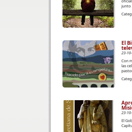
oficia
junto 
Categ
El B
tele
23-10
Con mo
las ce
pastor
Categ
Apro
Misi
23-10
El Go
Capítu