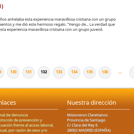
1)
os anhelaba esta experiencia maravillosa cristiana con un grupo
mientos y me dió este hermoso regalo. “Vengo de... La verdad que
a experiencia maravillosa cristiana con un grupo juvenil.
9
130
131
132
133
134
135
136
…
nlaces
Nuestra dirección
nal de denuncia
Misioneros Claretianos
otocolo de prevención y
Provincia de Santiago
tuación frente al acoso laboral,
C/ Clara del Rey 6
xual, por razón de sexo y/o
28002 MADRID (ESPAÑA)