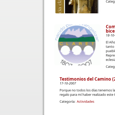
Categ
Com
bice
18-10
El Añ
tanto 
puebl
Repres
eclesi
Categ
Testimonios del Camino (
17-10-2007
Porque no todos los días tenemos l
regalo para mí haber realizado este
Categoría:
Actividades