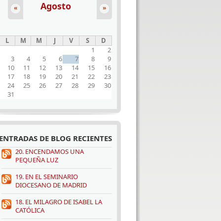
Agosto
«
»
L
M
M
J
V
S
D
1
2
3
4
5
6
7
8
9
10
11
12
13
14
15
16
17
18
19
20
21
22
23
24
25
26
27
28
29
30
31
ENTRADAS DE BLOG RECIENTES
20. ENCENDAMOS UNA
PEQUEÑA LUZ
19. EN EL SEMINARIO
DIOCESANO DE MADRID
18. EL MILAGRO DE ISABEL LA
CATÓLICA