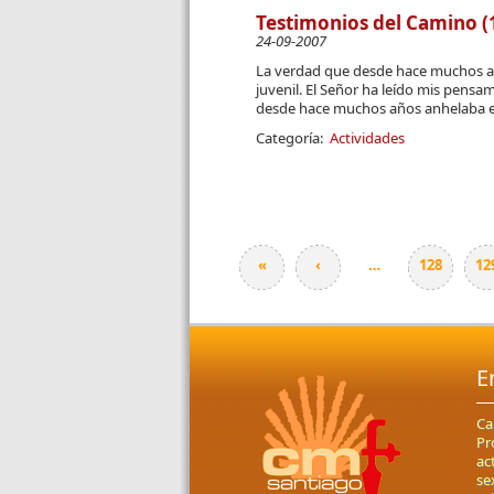
Testimonios del Camino (
24-09-2007
La verdad que desde hace muchos añ
juvenil. El Señor ha leído mis pensa
desde hace muchos años anhelaba est
Categoría:
Actividades
«
‹
…
128
12
Páginas
E
Ca
Pr
ac
se