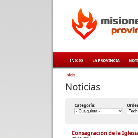
Pasar al contenido principal
INICIO
LA PROVINCIA
NOTI
Inicio
Se encuentra usted aqu
Noticias
Categoría:
Orde
Consagración de la Igles