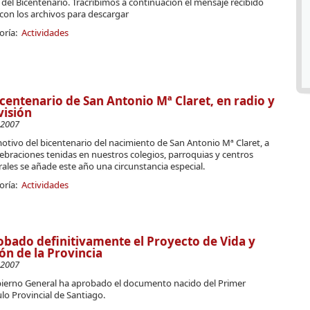
l del Bicentenario. Tracribimos a continuación el mensaje recibido
con los archivos para descargar
oría:
Actividades
icentenario de San Antonio Mª Claret, en radio y
visión
-2007
tivo del bicentenario del nacimiento de San Antonio Mª Claret, a
lebraciones tenidas en nuestros colegios, parroquias y centros
ales se añade este año una circunstancia especial.
oría:
Actividades
bado definitivamente el Proyecto de Vida y
ón de la Provincia
-2007
bierno General ha aprobado el documento nacido del Primer
lo Provincial de Santiago.