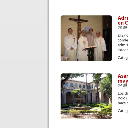
Adri
en C
28-09
El 27 
comien
admisi
integ
Categ
Asa
mayo
24-09
Los dí
Poio 
hace 
Categ