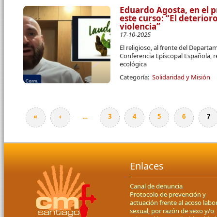
Eduardo Agosta, en el p
este curso: “El deterio
violencia”
17-10-2025
El religioso, al frente del Departa
Conferencia Episcopal Española, r
ecológica
Categoría:
Solidaridad y Misión
«
‹
…
3
4
5
6
7
Páginas
Enlaces
Canal de denuncia
Protocolo de prevención y
actuación frente al acoso labor
sexual, por razón de sexo y/o