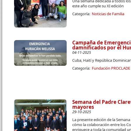
Una semana dedicada a todos los c
este año cumple su XI edición
Categoría:
Noticias de Familia
Campaña de Emergencia 
damnificados por el Hu
04-11-2025
Cuba, Haití y República Dominican
Categoría:
Fundación PROCLADE
Semana del Padre Claret
mayores
29-10-2025
La presente edición de la Semana 
cómo la colaboración entre los Co
enriquece a toda la comunidad uni