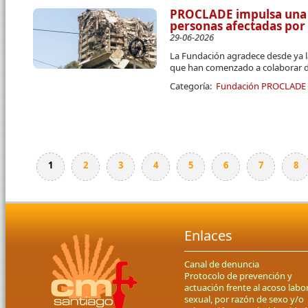
PROCLADE impulsa una 
personas afectadas por
29-06-2026
La Fundación agradece desde ya l
que han comenzado a colaborar d
Categoría:
Fundación PROCLADE
1
2
3
4
5
6
7
8
Páginas
Enlaces
Canal de denuncia
Protocolo de prevención y
actuación frente al acoso labor
sexual, por razón de sexo y/o