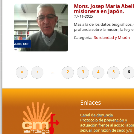
Mons. Josep Maria Abel
misionera en Japón.
17-11-2025
Más allá de los datos biográficos,
profunda sobre la misión, la fe y
Categoría:
Solidaridad y Misión
«
‹
…
2
3
4
5
6
Páginas
Enlaces
Canal de denuncia
Protocolo de prevención y
actuación frente al acoso labor
sexual, por razón de sexo y/o