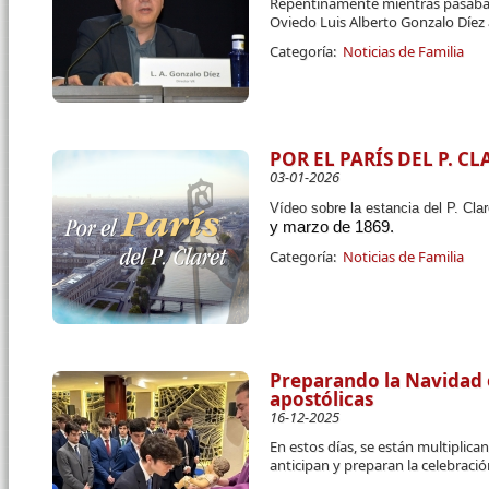
Repentinamente mientras pasaba u
Oviedo Luis Alberto Gonzalo Díez 
Categoría:
Noticias de Familia
POR EL PARÍS DEL P. CL
03-01-2026
Vídeo sobre la estancia del P. Cla
y marzo de 1869.
Categoría:
Noticias de Familia
Preparando la Navidad 
apostólicas
16-12-2025
En estos días, se están multiplic
anticipan y preparan la celebraci