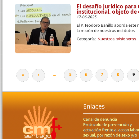
El desafío jurídico par
institucional, objeto d
17-06-2025
El P. Teodoro Bahillo aborda este 
la misión de nuestros institutos
Categoría:
Nuestros misioneros
«
‹
…
5
6
7
8
9
Páginas
Enlaces
Canal de denuncia
Protocolo de prevención y
actuación frente al acoso labor
sexual, por razón de sexo y/o