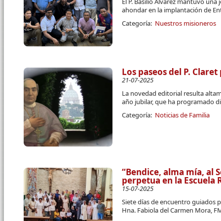
El P. Basilio Álvarez mantuvo una 
ahondar en la implantación de E
Categoría:
Nuestros misioneros
Los paseos del P. Claret
21-07-2025
La novedad editorial resulta alt
año jubilar, que ha programado d
Categoría:
Noticias de Familia
“Bendice, alma mía, al 
perpetua en la Escuela
15-07-2025
Siete días de encuentro guiados po
Hna. Fabiola del Carmen Mora, F