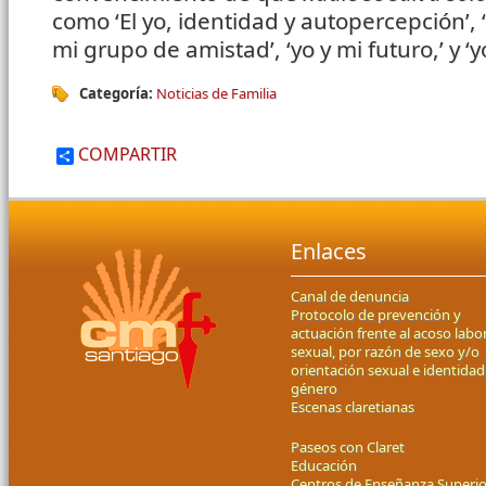
como ‘El yo, identidad y autopercepción’, ‘y
mi grupo de amistad’, ‘yo y mi futuro,’ y ‘yo
Categoría:
Noticias de Familia
COMPARTIR
Enlaces
Canal de denuncia
Protocolo de prevención y
actuación frente al acoso labor
sexual, por razón de sexo y/o
orientación sexual e identidad
género
Escenas claretianas
Paseos con Claret
Educación
Centros de Enseñanza Superio