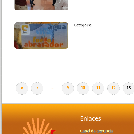
Categoría:
«
‹
…
9
10
11
12
13
Enlaces
Canal de denuncia