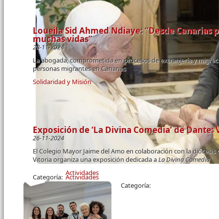
Loueila Sid Ahmed Ndiaye: “Desde Canarias
muchas vidas”
28-11-2024
La abogada, comprometida en procesos de extranjería y migracio
personas migrantes en Canarias
Solidaridad y Misión
Exposición de ‘La Divina Comedia’ de Dante: Vo
26-11-2024
El Colegio Mayor Jaime del Amo en colaboración con la diócesis 
Vitoria organiza una exposición dedicada a
La Divina Comedia
Actividades
Categoría:
Actividades
Categoría: