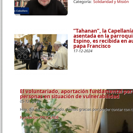
Categoría:
Solidaridad y Misión
“Tahanan”, la Capellanía
asentada en la parroqu
Espino, es recibida en a
papa Francisco
17-12-2024
El voluntariado, aportación fundamental par
personas en situación de vulnerabilidad
05-12-2024
Hoy, día del voluntariado, damos gracias por poder contar con 
Fundación PROCLADE