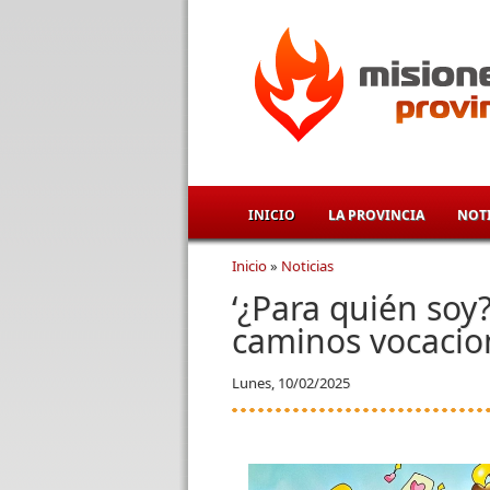
Pasar al contenido principal
INICIO
LA PROVINCIA
NOTI
Inicio
»
Noticias
Se encuentra usted aqu
‘¿Para quién soy?
caminos vocacio
Lunes, 10/02/2025