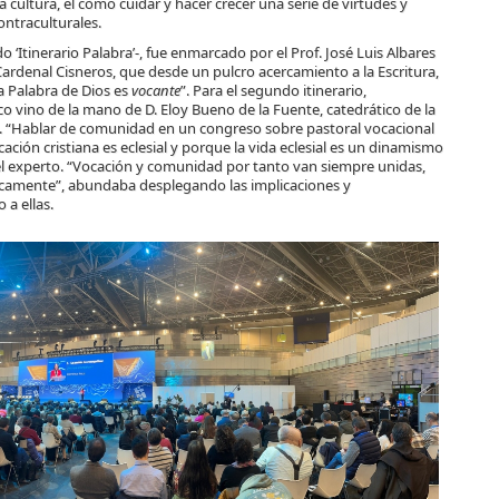
 cultura, el cómo cuidar y hacer crecer una serie de virtudes y
ntraculturales.
 ‘Itinerario Palabra’-, fue enmarcado por el Prof. José Luis Albares
 Cardenal Cisneros, que desde un pulcro acercamiento a la Escritura,
la Palabra de Dios es
vocante
”. Para el segundo itinerario,
 vino de la mano de D. Eloy Bueno de la Fuente, catedrático de la
). “Hablar de comunidad en un congreso sobre pastoral vocacional
ción cristiana es eclesial y porque la vida eclesial es un dinamismo
 experto. “Vocación y comunidad por tanto van siempre unidas,
ocamente”, abundaba desplegando las implicaciones y
a ellas.