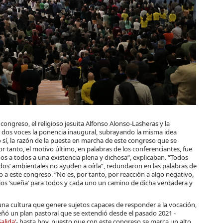
 congreso, el religioso jesuita Alfonso Alonso-Lasheras y la
 dos voces la ponencia inaugural, subrayando la misma idea
 sí, la razón de la puesta en marcha de este congreso que se
or tanto, el motivo último, en palabras de los conferenciantes, fue
nos a todos a una existencia plena y dichosa”, explicaban. “Todos
os’ ambientales no ayuden a oírla”, redundaron en las palabras de
 a este congreso. “No es, por tanto, por reacción a algo negativo,
ios ‘sueña’ para todos y cada uno un camino de dicha verdadera y
 una cultura que genere sujetos capaces de responder a la vocación,
eñó un plan pastoral que se extendió desde el pasado 2021 -
alida’
- hasta hoy, puesto que con este congreso se marca un alto