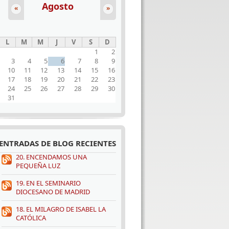
Agosto
«
»
L
M
M
J
V
S
D
1
2
3
4
5
6
7
8
9
10
11
12
13
14
15
16
17
18
19
20
21
22
23
24
25
26
27
28
29
30
31
ENTRADAS DE BLOG RECIENTES
20. ENCENDAMOS UNA
PEQUEÑA LUZ
19. EN EL SEMINARIO
DIOCESANO DE MADRID
18. EL MILAGRO DE ISABEL LA
CATÓLICA