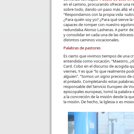
en el camino, procurando ofrecer una r
sobre todo, dando un paso más allá: el 
“Respondamos con la propia vida -subra
¿Para quién soy yo? ¿Para qué sierve la 
capaces de romper con nuestro egoísmo
redundaba Alonso Lasheras. A partir de
y consolidar en cada una de las diócesi
distintos caminos vocacionales.
Palabras de pastores
Es cierto que vivimos tiempos de una cri
entendida como vocación. “Maestro, ¿dón
Card. Cobo en el discurso de acogida qu
viernes. Y es que “lo que realmente p
alguien”. “Somos un signo precioso de q
el prelado. Completando estas palabras
responsable del Servicio Europeo de Vo
episcopales europeas, tomó la palabra 
a la concreción de la misión desde la 
la misión. De hecho, la Iglesia o es misi