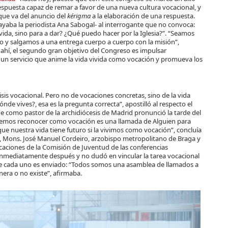
espuesta capaz de remar a favor de una nueva cultura vocacional, y
que va del anuncio del
kérigma
a la elaboración de una respuesta.
yaba la periodista Ana Sabogal- al interrogante que no convoca:
vida, sino para a dar? ¿Qué puedo hacer por la Iglesia?”. “Seamos
 y salgamos a una entrega cuerpo a cuerpo con la misión”,
 ahí, el segundo gran objetivo del Congreso es impulsar
s un servicio que anime la vida vivida como vocación y promueva los
sis vocacional. Pero no de vocaciones concretas, sino de la vida
de vives?, esa es la pregunta correcta”, apostilló al respecto el
e como pastor de la archidiócesis de Madrid pronunció la tarde del
odemos reconocer como vocación es una llamada de Alguien para
ue nuestra vida tiene futuro si la vivimos como vocación”, concluía
, Mons. José Manuel Cordeiro, arzobispo metropolitano de Braga y
caciones de la Comisión de Juventud de las conferencias
inmediatamente después y no dudó en vincular la tarea vocacional
que cada uno es enviado: “Todos somos una asamblea de llamados a
onera o no existe”, afirmaba.