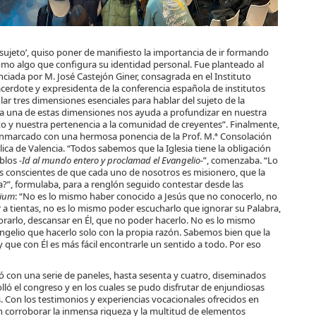
rio sujeto’, quiso poner de manifiesto la importancia de ir formando
mo algo que configura su identidad personal. Fue planteado al
iada por M. José Castejón Giner, consagrada en el Instituto
acerdote y expresidenta de la conferencia española de institutos
lar tres dimensiones esenciales para hablar del sujeto de la
Cada una de estas dimensiones nos ayuda a profundizar en nuestra
sto y nuestra pertenencia a la comunidad de creyentes”. Finalmente,
fue enmarcado con una hermosa ponencia de la Prof. M.ª Consolación
ica de Valencia. “Todos sabemos que la Iglesia tiene la obligación
eblos
-Id al mundo entero y proclamad el Evangelio-
”, comenzaba. “Lo
 conscientes de que cada uno de nosotros es misionero, que la
a?”, formulaba, para a renglón seguido contestar desde las
dium
: “No es lo mismo haber conocido a Jesús que no conocerlo, no
a tientas, no es lo mismo poder escucharlo que ignorar su Palabra,
rarlo, descansar en Él, que no poder hacerlo. No es lo mismo
ngelio que hacerlo solo con la propia razón. Sabemos bien que la
 que con Él es más fácil encontrarle un sentido a todo. Por eso
etó con una serie de paneles, hasta sesenta y cuatro, diseminados
ló el congreso y en los cuales se pudo disfrutar de enjundiosas
 Con los testimonios y experiencias vocacionales ofrecidos en
n corroborar la inmensa riqueza y la multitud de elementos