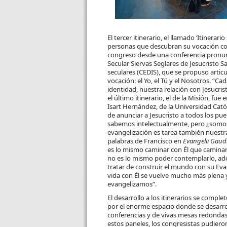
El tercer itinerario, el llamado ‘Itinera
personas que descubran su vocación co
congreso desde una conferencia pronunc
Secular Siervas Seglares de Jesucristo S
seculares (CEDIS), que se propuso articu
vocación: el Yo, el Tú y el Nosotros. “
identidad, nuestra relación con Jesucri
el último itinerario, el de la Misión, 
Isart Hernández, de la Universidad Catól
de anunciar a Jesucristo a todos los pu
sabemos intelectualmente, pero ¿somos
evangelización es tarea también nuestr
palabras de Francisco en
Evangelii Gau
es lo mismo caminar con Él que caminar 
no es lo mismo poder contemplarlo, ado
tratar de construir el mundo con su Eva
vida con Él se vuelve mucho más plena y
evangelizamos”.
El desarrollo a los itinerarios se compl
por el enorme espacio donde se desarrol
conferencias y de vivas mesas redondas.
estos paneles, los congresistas pudiero