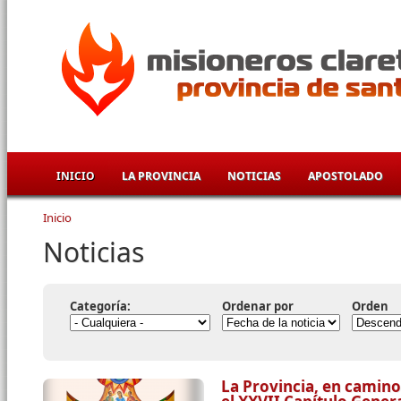
Pasar al contenido principal
INICIO
LA PROVINCIA
NOTICIAS
APOSTOLADO
Inicio
Se encuentra usted aquí
Noticias
Categoría:
Ordenar por
Orden
La Provincia, en camino