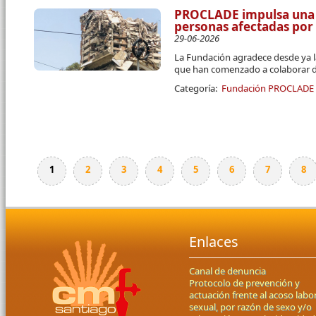
PROCLADE impulsa una 
personas afectadas por
29-06-2026
La Fundación agradece desde ya l
que han comenzado a colaborar d
Categoría:
Fundación PROCLADE
1
2
3
4
5
6
7
8
Páginas
Enlaces
Canal de denuncia
Protocolo de prevención y
actuación frente al acoso labor
sexual, por razón de sexo y/o