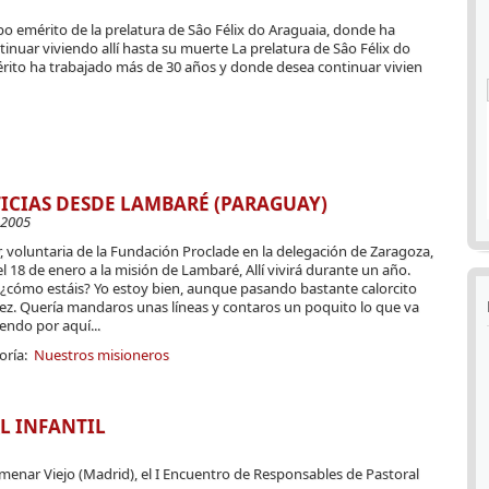
spo emérito de la prelatura de Sâo Félix do Araguaia, donde ha
nuar viviendo allí hasta su muerte La prelatura de Sâo Félix do
rito ha trabajado más de 30 años y donde desea continuar vivien
ICIAS DESDE LAMBARÉ (PARAGUAY)
-2005
, voluntaria de la Fundación Proclade en la delegación de Zaragoza,
el 18 de enero a la misión de Lambaré, Allí vivirá durante un año.
 ¿cómo estáis? Yo estoy bien, aunque pasando bastante calorcito
vez. Quería mandaros unas líneas y contaros un poquito lo que va
endo por aquí...
oría:
Nuestros misioneros
L INFANTIL
olmenar Viejo (Madrid), el I Encuentro de Responsables de Pastoral