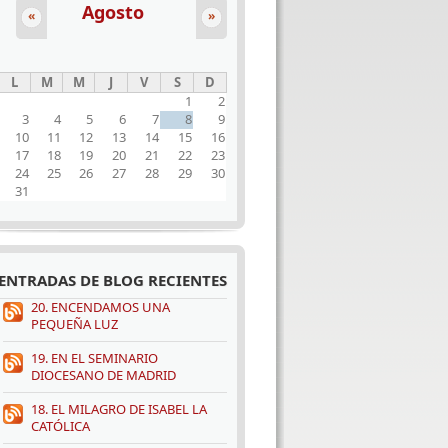
Agosto
«
»
L
M
M
J
V
S
D
1
2
3
4
5
6
7
8
9
10
11
12
13
14
15
16
17
18
19
20
21
22
23
24
25
26
27
28
29
30
31
ENTRADAS DE BLOG RECIENTES
20. ENCENDAMOS UNA
PEQUEÑA LUZ
19. EN EL SEMINARIO
DIOCESANO DE MADRID
18. EL MILAGRO DE ISABEL LA
CATÓLICA