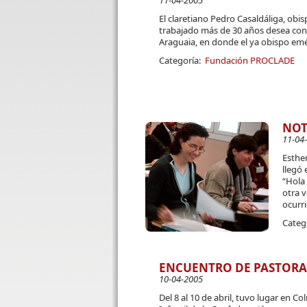
11-04-2005
El claretiano Pedro Casaldáliga, obi
trabajado más de 30 años desea conti
Araguaia, en donde el ya obispo emé
Categoría:
Fundación PROCLADE
NOT
11-04
Esther
llegó 
“Hola
otra 
ocurri
Categ
ENCUENTRO DE PASTORA
10-04-2005
Del 8 al 10 de abril, tuvo lugar en C