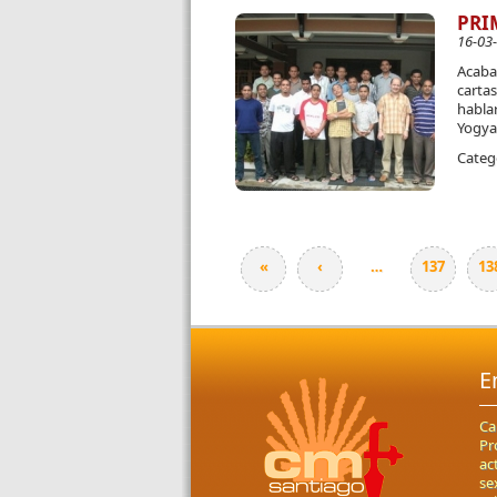
PRI
16-03
Acaba 
cartas
habla
Yogya
Categ
«
‹
…
137
13
Páginas
E
Ca
Pr
ac
se