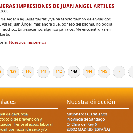
MERAS IMPRESIONES DE JUAN ANGEL ARTILES
-2005
de llegar a aquellas tierras y ya ha tenido tiempo de enviar dos
. Así es Juan Ángel; más ahora que, por eso del idioma, no podrá
r mucho… Entresacamos algunos párrafos. Me encuentro ya en
karta.
oría:
Nuestros misioneros
8
139
140
141
142
143
144
145
›
nlaces
Nuestra dirección
nal de denuncia
Misioneros Claretianos
otocolo de prevención y
Provincia de Santiago
tuación frente al acoso laboral,
C/ Clara del Rey 6
xual, por razón de sexo y/o
28002 MADRID (ESPAÑA)