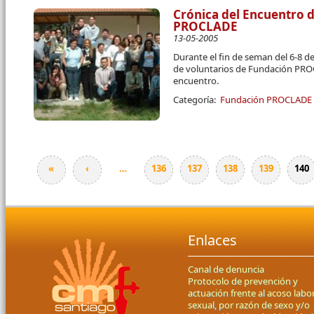
Crónica del Encuentro 
PROCLADE
13-05-2005
Durante el fin de seman del 6-8 d
de voluntarios de Fundación PROC
encuentro.
Categoría:
Fundación PROCLADE
«
‹
…
136
137
138
139
140
Páginas
Enlaces
Canal de denuncia
Protocolo de prevención y
actuación frente al acoso labor
sexual, por razón de sexo y/o