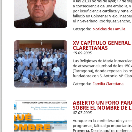
A las 20,30 horas de ayer, 17 de s
a consecuencia de una embolia, y
por insuficiencia cardíaca y renal 
falleció en Colmenar Viejo, inesp
el P. Severiano Rodríguez Sancho, 
Categoría:
Noticias de Familia
XV CAPÍTULO GENERAL
CLARETIANAS
15-09-2005
Las Religiosas de María Inmacula
de atravesar el umbral de los 150
(Tarragona), donde reposan los re
fundadora con S. Antonio Mª Clar
Categoría:
Familia Claretiana
ABIERTO UN FORO PAR
SOBRE EL NOMBRE DE 
07-07-2005
Aunque en la confederación ya s
programas, falta algo importante.
Provincia. Desde aquí os pedimos