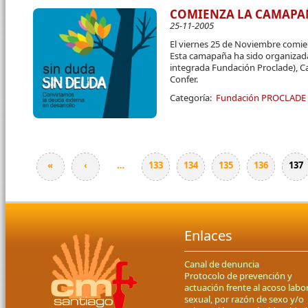
COMIENZA LA CAMAPAÑ
25-11-2005
El viernes 25 de Noviembre comi
Esta camapaña ha sido organizada
integrada Fundación Proclade), Ca
Confer.
Categoría:
Fundación PROCLADE
«
‹
…
133
134
135
136
137
Páginas
Enlaces
Canal de denuncia
Protocolo de prevención y
actuación frente al acoso labor
sexual, por razón de sexo y/o