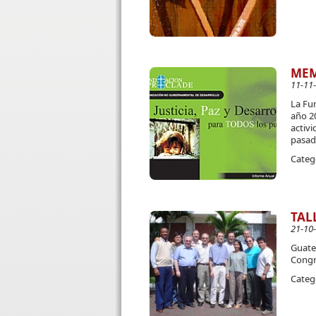
MEM
11-11
La Fu
año 20
activi
pasad
Categ
TAL
21-10
Guate
Congre
Categ