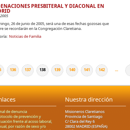
ENACIONES PRESBITERAL Y DIACONAL EN
RID
-2005
ingo, 26 de junio de 2005, será una de esas fechas gozosas que
re se recordarán en la Congregación Claretiana.
oría:
Noticias de Familia
5
136
137
138
139
140
141
142
…
nlaces
Nuestra dirección
nal de denuncia
Misioneros Claretianos
otocolo de prevención y
Provincia de Santiago
tuación frente al acoso laboral,
C/ Clara del Rey 6
xual, por razón de sexo y/o
28002 MADRID (ESPAÑA)