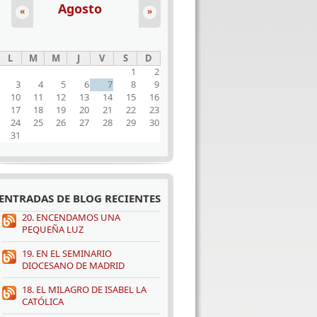
Agosto
«
»
L
M
M
J
V
S
D
1
2
3
4
5
6
7
8
9
10
11
12
13
14
15
16
17
18
19
20
21
22
23
24
25
26
27
28
29
30
31
ENTRADAS DE BLOG RECIENTES
20. ENCENDAMOS UNA
PEQUEÑA LUZ
19. EN EL SEMINARIO
DIOCESANO DE MADRID
18. EL MILAGRO DE ISABEL LA
CATÓLICA