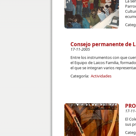
La se
Parro
Cultur
ecumén
Categ
Consejo permanente de Lai
17-11-2005
Entre los instrumentos con que cuen
el Equipo de Laicos Familia, formad
el que se integran varios representan
Categoría:
Actividades
PRO
17-11
El Col
sus p
Categ