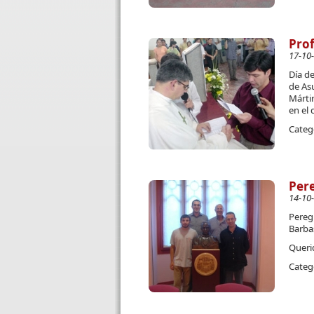
Prof
17-10
Día de
de As
Mártir
en el
Categ
Pere
14-10
Peregr
Barba
Queri
Categ