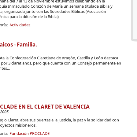
mana del 7 al 13 de Noviembre estuvimos celebrando en la
quia Inmaculado Corazón de María un semana titulada Biblia y
a, organizada junto con las Sociedades Bíblicas (Asociación
ica para la difusión de la Biblia)
oría:
Actividades
cos - Familia.
ta la Confederación Claretiana de Aragón, Castilla y León destaca
o por 3 claretianos, pero que cuenta con un Consejo permanente en
tes...
CLADE EN EL CLARET DE VALENCIA
-2005
egio Claret, abre sus puertas a la justicia, la paz y la solidaridad con
royectos misioneros.
oría:
Fundación PROCLADE