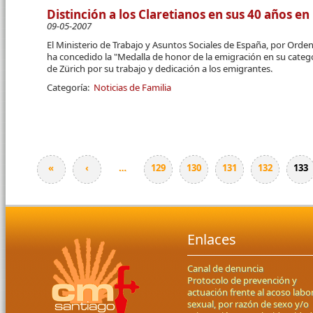
Distinción a los Claretianos en sus 40 años en
09-05-2007
El Ministerio de Trabajo y Asuntos Sociales de España, por Orden 
ha concedido la "Me­dalla de honor de la emi­gración en su categ
de Zürich por su trabajo y dedi­cación a los emigrantes.
Categoría:
Noticias de Familia
«
‹
…
129
130
131
132
133
Páginas
Enlaces
Canal de denuncia
Protocolo de prevención y
actuación frente al acoso labor
sexual, por razón de sexo y/o