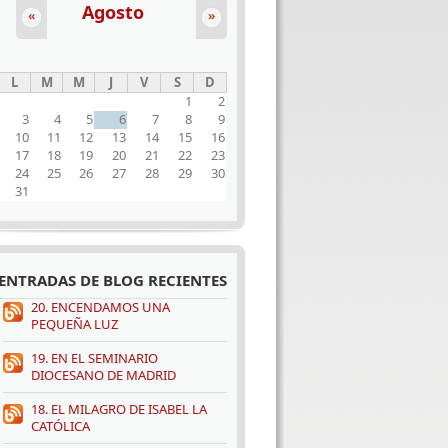
Agosto
«
»
L
M
M
J
V
S
D
1
2
3
4
5
6
7
8
9
10
11
12
13
14
15
16
17
18
19
20
21
22
23
24
25
26
27
28
29
30
31
ENTRADAS DE BLOG RECIENTES
20. ENCENDAMOS UNA
PEQUEÑA LUZ
19. EN EL SEMINARIO
DIOCESANO DE MADRID
18. EL MILAGRO DE ISABEL LA
CATÓLICA