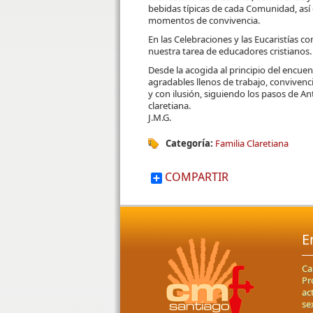
bebidas típicas de cada Comunidad, así
momentos de convivencia.
En las Celebraciones y las Eucaristías c
nuestra tarea de educadores cristianos.
Desde la acogida al principio del encuen
agradables llenos de trabajo, convivenc
y con ilusión, siguiendo los pasos de A
claretiana.
J.M.G.
Categoría:
Familia Claretiana
COMPARTIR
E
Ca
Pr
ac
se