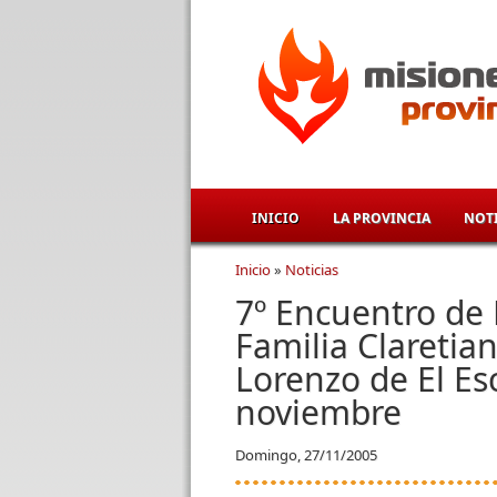
Pasar al contenido principal
INICIO
LA PROVINCIA
NOTI
Inicio
»
Noticias
Se encuentra usted aqu
7º Encuentro de 
Familia Claretia
Lorenzo de El Esc
noviembre
Domingo, 27/11/2005