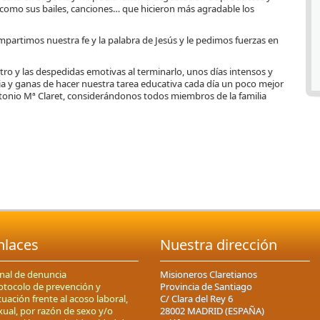
 como sus bailes, canciones… que hicieron más agradable los
ompartimos nuestra fe y la palabra de Jesús y le pedimos fuerzas en
tro y las despedidas emotivas al terminarlo, unos días intensos y
ia y ganas de hacer nuestra tarea educativa cada día un poco mejor
ntonio Mª Claret, considerándonos todos miembros de la familia
nlaces
Nuestra dirección
nal de denuncia
Misioneros Claretianos
otocolo de prevención y
Provincia de Santiago
tuación frente al acoso laboral,
C/ Clara del Rey 6
xual, por razón de sexo y/o
28002 MADRID (ESPAÑA)