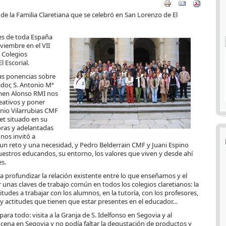
de la Familia Claretiana que se celebró en San Lorenzo de El
es de toda España
viembre en el VII
 Colegios
l Escorial.
as ponencias sobre
ador, S. Antonio Mª
armen Alonso RMI nos
reativos y poner
onio Vilarrubias CMF
et situado en su
oras y adelantadas
nos invitó a
un reto y una necesidad, y Pedro Belderrain CMF y Juani Espino
uestros educandos, su entorno, los valores que viven y desde ahí
s.
a profundizar la relación existente entre lo que enseñamos y el
 unas claves de trabajo común en todos los colegios claretianos: la
itudes a trabajar con los alumnos, en la tutoría, con los profesores,
es y actitudes que tienen que estar presentes en el educador…
a todo: visita a la Granja de S. Idelfonso en Segovia y al
y cena en Segovia y no podía faltar la degustación de productos y