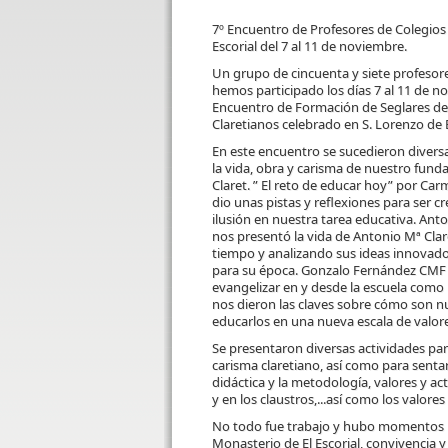
7º Encuentro de Profesores de Colegios 
Escorial del 7 al 11 de noviembre.
Un grupo de cincuenta y siete profesor
hemos participado los días 7 al 11 de no
Encuentro de Formación de Seglares de
Claretianos celebrado en S. Lorenzo de E
En este encuentro se sucedieron divers
la vida, obra y carisma de nuestro fund
Claret. ” El reto de educar hoy” por C
dio unas pistas y reflexiones para ser c
ilusión en nuestra tarea educativa. Ant
nos presentó la vida de Antonio Mª Clar
tiempo y analizando sus ideas innovad
para su época. Gonzalo Fernández CMF 
evangelizar en y desde la escuela como 
nos dieron las claves sobre cómo son n
educarlos en una nueva escala de valore
Se presentaron diversas actividades par
carisma claretiano, así como para sentar
didáctica y la metodología, valores y act
y en los claustros,...así como los valor
No todo fue trabajo y hubo momentos par
Monasterio de El Escorial, convivencia 