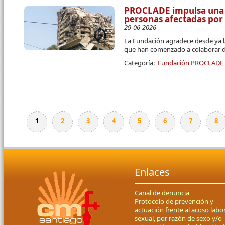
PROCLADE impulsa una 
personas afectadas por
29-06-2026
La Fundación agradece desde ya l
que han comenzado a colaborar d
Categoría:
Fundación PROCLADE
1
2
3
4
5
6
7
8
Páginas
Enlaces
Canal de denuncia
Protocolo de prevención y
actuación frente al acoso labor
sexual, por razón de sexo y/o