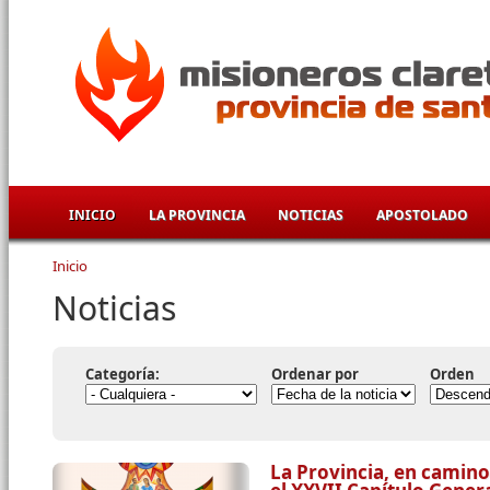
Pasar al contenido principal
INICIO
LA PROVINCIA
NOTICIAS
APOSTOLADO
Inicio
Se encuentra usted aquí
Noticias
Categoría:
Ordenar por
Orden
La Provincia, en camino