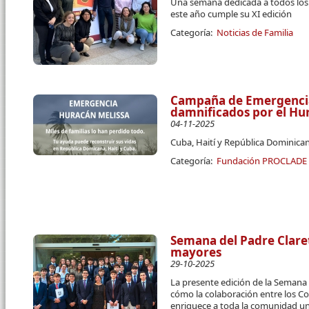
Una semana dedicada a todos los c
este año cumple su XI edición
Categoría:
Noticias de Familia
Campaña de Emergencia 
damnificados por el Hu
04-11-2025
Cuba, Haití y República Dominican
Categoría:
Fundación PROCLADE
Semana del Padre Claret
mayores
29-10-2025
La presente edición de la Semana 
cómo la colaboración entre los Co
enriquece a toda la comunidad uni