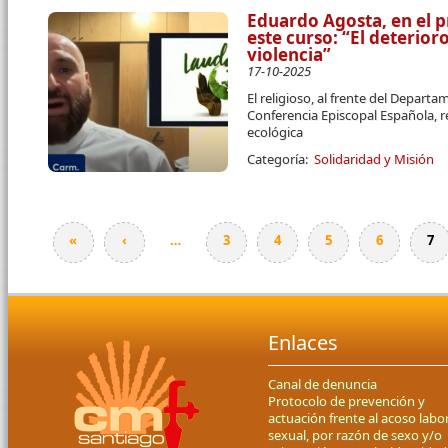
Eduardo Agosta, en el p
este curso: “El deterio
violencia”
17-10-2025
El religioso, al frente del Departa
Conferencia Episcopal Española, r
ecológica
Categoría:
Solidaridad y Misión
«
‹
…
3
4
5
6
7
Páginas
Enlaces
Canal de denuncia
Protocolo de prevención y
actuación frente al acoso labor
sexual, por razón de sexo y/o